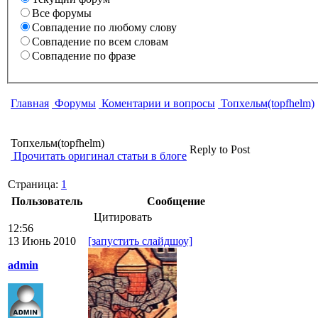
Все форумы
Совпадение по любому слову
Совпадение по всем словам
Совпадение по фразе
Главная
Форумы
Коментарии и вопросы
Топхельм(topfhelm)
Топхельм(topfhelm)
Reply to Post
Прочитать оригинал статьи в блоге
Страница:
1
Пользователь
Сообщение
Цитировать
12:56
13 Июнь 2010
[запустить слайдшоу]
admin