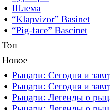
Шлема
“Klapvizor” Basinet
“Pig-face” Bascinet
Топ
Новое
Рыцари: Сегодня и завтр
Рыцари: Сегодня и завтр
Рыцари: Легенды о рыца
Рыцари: Легенды о рыца