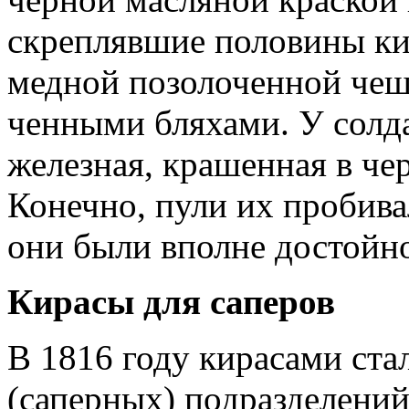
скрепляв­шие половины ки
медной позолоченной чешу
ченными бляхами. У солд
железная, кра­шенная в чер
Конечно, пули их пробива
они были вполне достойн
Кирасы для саперов
В 1816 году кирасами ста
(сапер­ных) подразделений