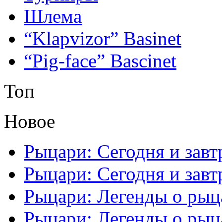
Шлема
“Klapvizor” Basinet
“Pig-face” Bascinet
Топ
Новое
Рыцари: Сегодня и завтр
Рыцари: Сегодня и завтр
Рыцари: Легенды о рыца
Рыцари: Легенды о рыца