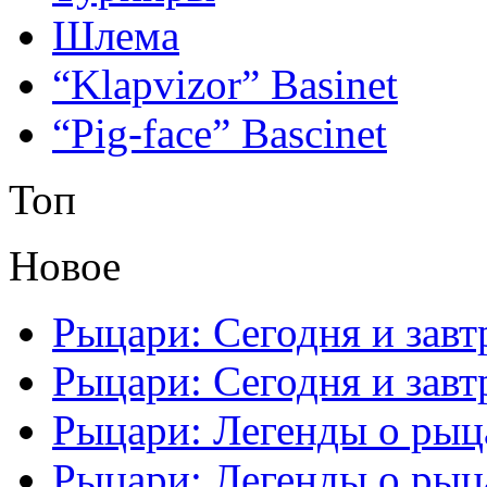
Шлема
“Klapvizor” Basinet
“Pig-face” Bascinet
Топ
Новое
Рыцари: Сегодня и завтр
Рыцари: Сегодня и завтр
Рыцари: Легенды о рыца
Рыцари: Легенды о рыца