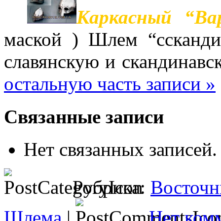
Каркасный “Вар
маской ) Шлем “
c
сканди
славянскую и скандинав
остальную часть записи »
Связанные записи
Нет связанных записей.
Рубрика:
Восточн
Шлема
|
Нет ком