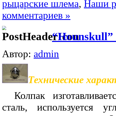
рыцарские шлема
,
Наши р
комментариев »
“Hounskull” 
Автор:
admin
Технические харак
Колпак изготавливает
сталь, используется уг