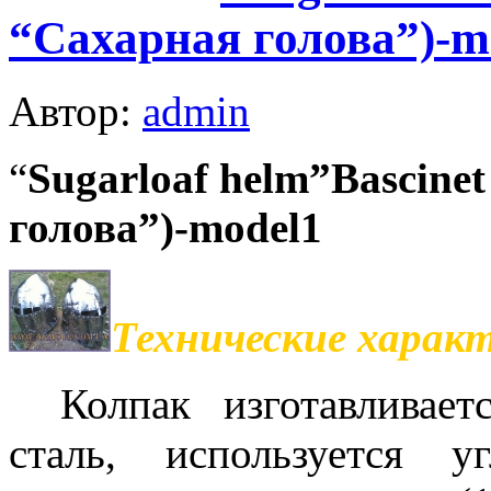
“Сахарная голова”)-m
Автор:
admin
“
Sugarloaf helm”Bascine
голова”)-model1
Технические харак
Колпак изготавливае
сталь, используется у