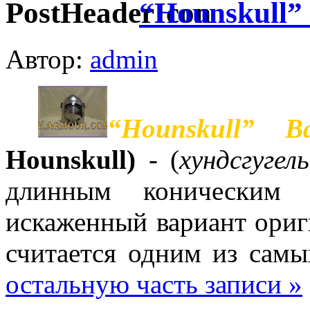
“Hounskull” 
Автор:
admin
“Hounskull” Ba
Hounskull)
- (
хундсгугель
длинным коническим
искаженный вариант ориг
считается одним из сам
остальную часть записи »