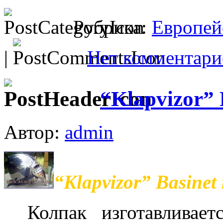
Рубрика:
Европей
|
Нет комментари
“Klapvizor” 
Автор:
admin
“Klapvizor” Basinet
Колпак изготавливает