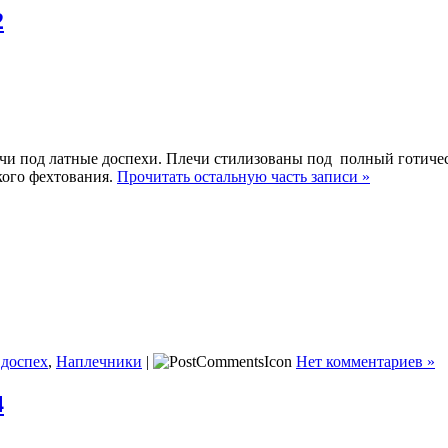
2
и под латные доспехи. Плечи стилизованы под полный готическ
кого фехтования.
Прочитать остальную часть записи »
 доспех
,
Наплечники
|
Нет комментариев »
4