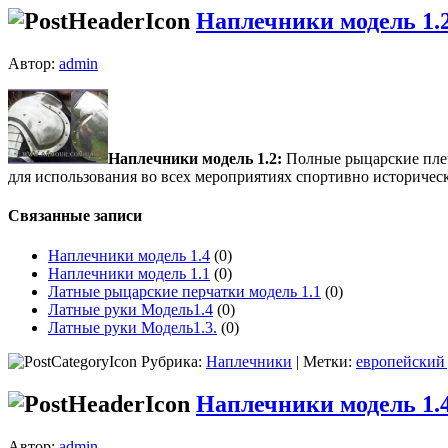
Наплечники модель 1.
Автор:
admin
Наплечники модель 1.2:
Полные рыцарские плеч
для использования во всех мероприятиях спортивно историчес
Связанные записи
Наплечники модель 1.4
(0)
Наплечники модель 1.1
(0)
Латные рыцарские перчатки модель 1.1
(0)
Латные руки Модель1.4
(0)
Латные руки Модель1.3.
(0)
Рубрика:
Наплечники
| Метки:
европейский
Наплечники модель 1.
Автор:
admin