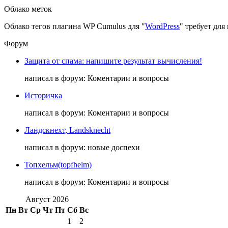
Облако меток
Облако тегов плагина WP Cumulus для "
WordPress
" требует дл
Форум
Защита от спама: напишите результат вычисления!
написал в форум: Коментарии и вопросы
Историчка
написал в форум: Коментарии и вопросы
Ландскнехт, Landsknecht
написал в форум: новые доспехи
Топхельм(topfhelm)
написал в форум: Коментарии и вопросы
Август 2026
Пн
Вт
Ср
Чт
Пт
Сб
Вс
1
2