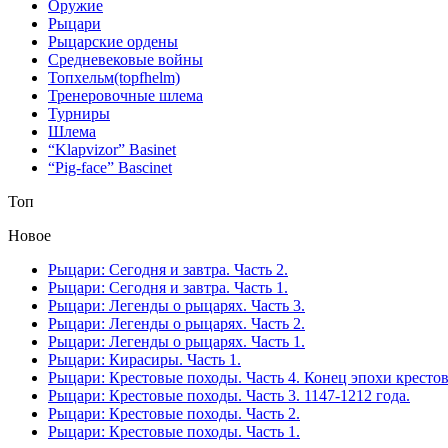
Оружие
Рыцари
Рыцарские ордены
Средневековые войны
Топхельм(topfhelm)
Тренеровочные шлема
Турниры
Шлема
“Klapvizor” Basinet
“Pig-face” Bascinet
Топ
Новое
Рыцари: Сегодня и завтра. Часть 2.
Рыцари: Сегодня и завтра. Часть 1.
Рыцари: Легенды о рыцарях. Часть 3.
Рыцари: Легенды о рыцарях. Часть 2.
Рыцари: Легенды о рыцарях. Часть 1.
Рыцари: Кирасиры. Часть 1.
Рыцари: Крестовые походы. Часть 4. Конец эпохи кресто
Рыцари: Крестовые походы. Часть 3. 1147-1212 года.
Рыцари: Крестовые походы. Часть 2.
Рыцари: Крестовые походы. Часть 1.