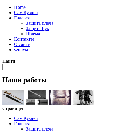
Home
Сам Кузнец
Галерея
Защита плеча
Защита Рук
Шлема
Контакты
О сайте
Форум
Найти:
Наши работы
Страницы
Сам Кузнец
Галерея
Защита плеча