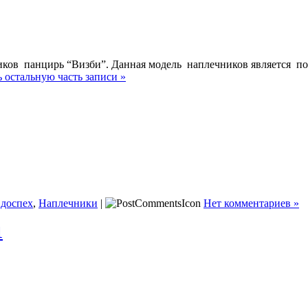
ков панцирь “Визби”. Данная модель наплечников является пол
 остальную часть записи »
 доспех
,
Наплечники
|
Нет комментариев »
1