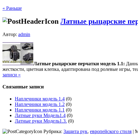
« Раньше
Латные рыцарские пер
Автор:
admin
Латные рыцарские перчатки модель 1.1:
Данна
жесткости, цветная клепка, адаптирована под ролевые игры, т
записи »
Связанные записи
Наплечники модель 1.4
(0)
Наплечники модель 1.2
(0)
Наплечники модель 1.1
(0)
Латные руки Модель1.4
(0)
Латные руки Модель1.3.
(0)
Рубрика:
Защита рук
,
европейского стиля
| 