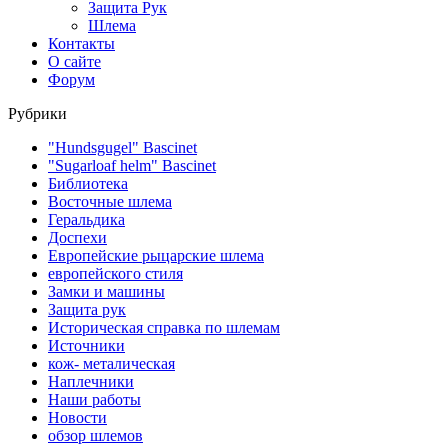
Защита Рук
Шлема
Контакты
О сайте
Форум
Рубрики
"Hundsgugel" Bascinet
"Sugarloaf helm" Bascinet
Библиотека
Восточные шлема
Геральдика
Доспехи
Европейские рыцарские шлема
европейского стиля
Замки и машины
Защита рук
Историческая справка по шлемам
Источники
кож- металическая
Наплечники
Наши работы
Новости
обзор шлемов