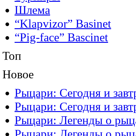
Шлема
“Klapvizor” Basinet
“Pig-face” Bascinet
Топ
Новое
Рыцари: Сегодня и завтр
Рыцари: Сегодня и завтр
Рыцари: Легенды о рыца
Рыцари: Легенды о рыца