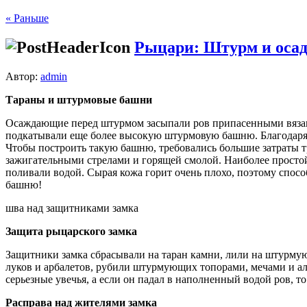
« Раньше
Рыцари: Штурм и осада
Автор:
admin
Тараны и штурмовые башни
Осаждающие перед штурмом засыпали ров припа­сенными вязанк
подка­тывали еще более высокую штурмовую башню. Благодаря п
Чтобы построить такую башню, требовались большие затраты тр
зажигательными стрелами и горя­щей смолой. Наиболее просто
поливали водой. Сырая кожа горит очень плохо, поэтому спосо
башню!
шва над защитниками замка
Защита рыцарского замка
Защитники замка сбрасывали на таран камни, лили на штурмую
луков и арбалетов, ру­били штурмующих топо­рами, мечами и а
серьезные увечья, а если он падал в наполнен­ный водой ров, то
Расправа над жителями замка