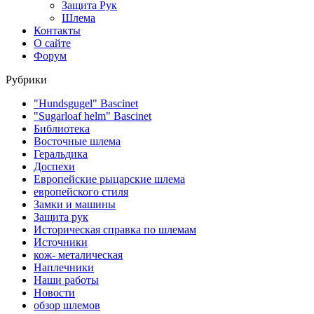
Защита Рук
Шлема
Контакты
О сайте
Форум
Рубрики
"Hundsgugel" Bascinet
"Sugarloaf helm" Bascinet
Библиотека
Восточные шлема
Геральдика
Доспехи
Европейские рыцарские шлема
европейского стиля
Замки и машины
Защита рук
Историческая справка по шлемам
Источники
кож- металическая
Наплечники
Наши работы
Новости
обзор шлемов