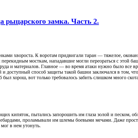
 рыцарского замка. Часть 2.
ами хвороста. К воротам придвига­ли таран — тяжелое, окован
ерекидным мосткам, нападавшие мог­ли переораться с этой башн
уда и материалов. Главное — во время атаки нужно было все вр
й и доступный спо­соб защиты такой башни заключался в том, ч
б был хорош, вот толь­ко требовалось забить слишком много скот
щих кипяток, пытались запорошить им глаза золой и песком, обл
лебарда­ми, проламывали им шле­мы боевыми мечами. Даже прост
 мог в нем утонуть.