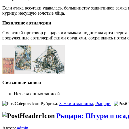
Если атака все-таки удавалась, большинству защитников замка 
курицу, несущую золотые яйца.
Появление артиллерии
Смертный приговор рыцарским замкам подпи­сала артиллерия.
вооруженные артиллерий­скими орудиями, сохранялись потом е
Связанные записи
Нет связанных записей.
Рубрика:
Замки и машины
,
Рыцари
|
Рыцари: Штурм и осада
Автор:
admin