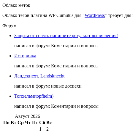
Облако меток
Облако тегов плагина WP Cumulus для "
WordPress
" требует дл
Форум
Защита от спама: напишите результат вычисления!
написал в форум: Коментарии и вопросы
Историчка
написал в форум: Коментарии и вопросы
Ландскнехт, Landsknecht
написал в форум: новые доспехи
Топхельм(topfhelm)
написал в форум: Коментарии и вопросы
Август 2026
Пн
Вт
Ср
Чт
Пт
Сб
Вс
1
2