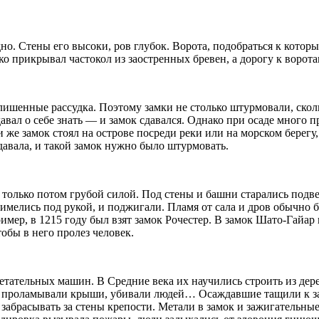
о. Стены его высоки, ров глубок. Ворота, подобраться к котор
ко прикрывал частокол из заостренных бревен, а до­рогу к воро
ишенные рассудка. По­этому замки не столько штурмовали, сколь
а­вал о себе знать — и замок сдавался. Однако при осаде много 
и же замок стоял на острове посреди реки или на морском берегу
дава­ла, и такой замок нужно было штурмовать.
ж только потом гру­бой силой. Под стены и башни старались под
имелись под ру­кой, и поджигали. Пламя от сала и дров обычно б
ример, в 1215 году был взят замок Рочестер. В замок Шато-Гайа
о­бы в него пролез человек.
ательных ма­шин. В Средние века их научились стро­ить из дер
чь, проламывали крыши, убивали людей… Осаждавшие тащили к з
забрасывать за стены крепо­сти. Метали в замок и зажигательны