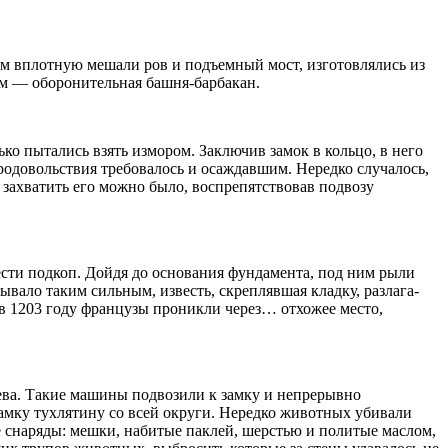
ым вплотную мешали ров и подъемный мост, изготовлялись из
там — оборонительная башня-барбакан.
ко пытались взять измором. Заключив замок в кольцо, в него
продовольствия требовалось и осаждавшим. Неред­ко случалось,
, захватить его можно было, воспрепятствовав подвозу
вести подкоп. Дойдя до основания фундамента, под ним рыли
ывало таким сильным, известь, скрепляв­шая кладку, разлага­
р в 1203 году французы проникли через… отхожее место,
ева. Такие машины подвозили к замку и непрерывно
амку тухлятину со всей округи. Нередко животных убивали
е снаряды: мешки, набитые паклей, шер­стью и политые маслом,