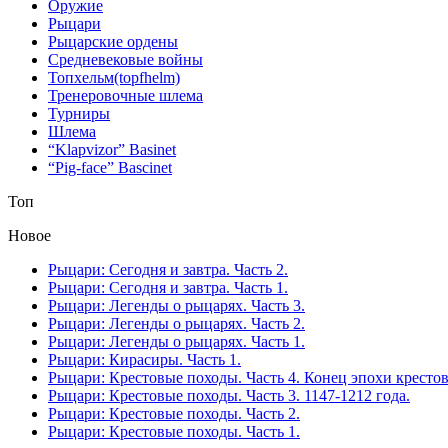
Оружие
Рыцари
Рыцарские ордены
Средневековые войны
Топхельм(topfhelm)
Тренеровочные шлема
Турниры
Шлема
“Klapvizor” Basinet
“Pig-face” Bascinet
Топ
Новое
Рыцари: Сегодня и завтра. Часть 2.
Рыцари: Сегодня и завтра. Часть 1.
Рыцари: Легенды о рыцарях. Часть 3.
Рыцари: Легенды о рыцарях. Часть 2.
Рыцари: Легенды о рыцарях. Часть 1.
Рыцари: Кирасиры. Часть 1.
Рыцари: Крестовые походы. Часть 4. Конец эпохи кресто
Рыцари: Крестовые походы. Часть 3. 1147-1212 года.
Рыцари: Крестовые походы. Часть 2.
Рыцари: Крестовые походы. Часть 1.