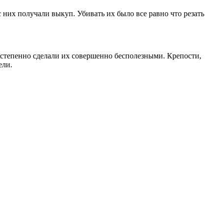
 них получали выкуп. Убивать их было все рав­но что резать
те­пенно сделали их совершенно бесполезны­ми. Крепости,
ели.