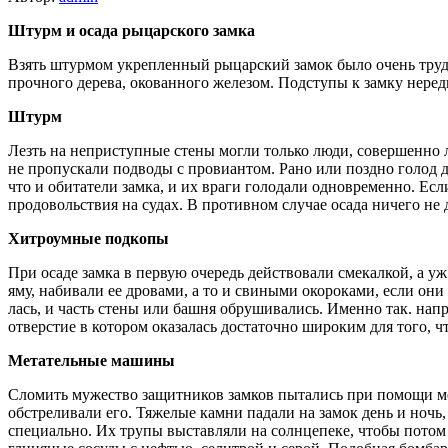
Штурм и осада рыцарского замка
Взять штурмом укрепленный рыцарский замок было очень трудн
прочного дерева, окованного железом. Подступы к замку неред
Штурм
Лезть на непри­ступные стены могли только люди, совершенно л
не про­пускали подводы с провиантом. Рано или поздно голод д
что и обитатели замка, и их враги голодали одновременно. Есл
продовольствия на судах. В противном случае осада ничего не 
Хитроумные подкопы
При осаде замка в первую очередь действовали смекал­кой, а у
яму, набивали ее дровами, а то и свиными окороками, если они 
лась, и часть стены или башня обру­шивались. Именно так. нап
отверстие в котором оказа­лась достаточно широким для того, чт
Метательные машины
Сломить мужество защитников замков пытались при помощи мет
обстреливали его. Тяжелые камни падали на замок день и но
специально. Их трупы выставляли на солнцепеке, что­бы потом 