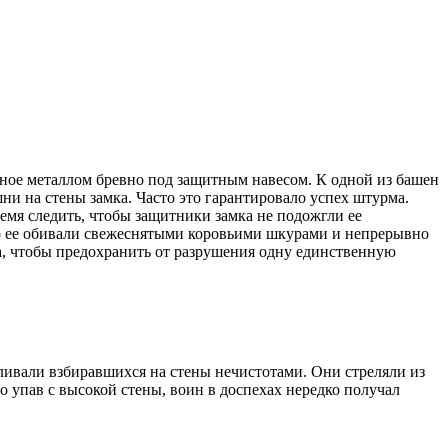
ное металлом бревно под защитным навесом. К одной из башен
и на стены замка. Часто это гарантировало успех штурма.
емя следить, чтобы защитники замка не подожгли ее
то ее обивали свежеснятыми коровьими шкурами и не­прерывно
а, что­бы предохранить от разрушения одну единственную
ивали взбиравшихся на стены нечистотами. Они стре­ляли из
о упав с высокой стены, воин в доспехах нередко получал