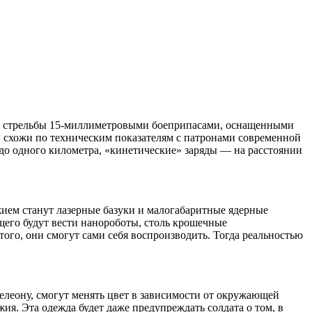
 для стрельбы 15-милли­метровыми боеприпасами, оснащенными
и схожи по техническим показателям с патронами современной
до одного километра, «кинети­ческие» заряды — на расстоянии
жием станут лазерные базуки и малогабаритные ядер­ные
щего будут вести нанороботы, столь крошечные
е того, они смогут сами себя воспроизводить. Тогда реальностью
леону, смо­гут менять цвет в зависимости от окружающей
. Эта одеж­да будет даже предупреждать солдата о том, в