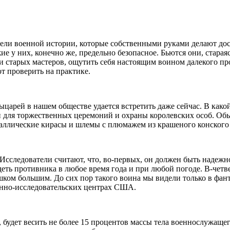
тели военной истории, которые собственными рука­ми делают дос
е у них, конечно же, предельно бе­зопасное. Бьются они, стараяс
 старых масте­ров, ощутить себя настоящим воином далекого про
т проверить на практике.
 рыцарей в нашем обществе удается встретить даже сейчас. В ка
 для торжественных церемоний и охраны королевских особ. Обыч
аллические кирасы и шлемы с плюмажем из крашеного конского 
Исследо­ватели считают, что, во-первых, он должен быть надежн
деть противника в любое время года и при любой погоде. В-четв
ком большим. До сих пор такого воина мы видели только в фант
енно-исследователь­ских центрах США.
будет ве­сить не более 15 процентов массы тела военнослужащег