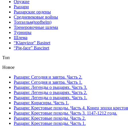
Оружие
Рыцари
Рыцарские ордены
Средневековые войны
Топхельм(topfhelm)
Тренеровочные шлема
Турниры
Шлема
“Klapvizor” Basinet
“Pig-face” Bascinet
Топ
Новое
Рыцари: Сегодня и завтра. Часть 2.
Рыцари: Сегодня и завтра. Часть 1.
Рыцари: Легенды о рыцарях. Часть 3.
Рыцари: Легенды о рыцарях. Часть 2.
Рыцари: Легенды о рыцарях. Часть 1.
Рыцари: Кирасиры. Часть 1.
Рыцари: Крестовые походы. Часть 4. Конец эпохи кресто
Рыцари: Крестовые походы. Часть 3. 1147-1212 года.
Рыцари: Крестовые походы. Часть 2.
Рыцари: Крестовые походы. Часть 1.