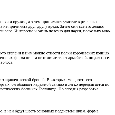
пехи и оружие, а затем принимают участие в реальных
ь не причинять друг другу вреда. Зачем они все это делают,
шло­го. Интересно и очень полезно для науки, поскольку мно­
кой-то степени к ним можно отнести полки королевских конных
но их форма ничем не отличается от армейской, но для несе­
волоса.
о защищен лег­кой броней. Во-вторых, мощность его
ертых, он обладает надежной связью и легко передвигается по
астических боевиках Голливуда. Но сегодня разработка
о, в ней будут шесть основных подсистем: шлем, форма,