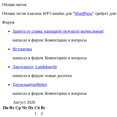
Облако меток
Облако тегов плагина WP Cumulus для "
WordPress
" требует дл
Форум
Защита от спама: напишите результат вычисления!
написал в форум: Коментарии и вопросы
Историчка
написал в форум: Коментарии и вопросы
Ландскнехт, Landsknecht
написал в форум: новые доспехи
Топхельм(topfhelm)
написал в форум: Коментарии и вопросы
Август 2026
Пн
Вт
Ср
Чт
Пт
Сб
Вс
1
2