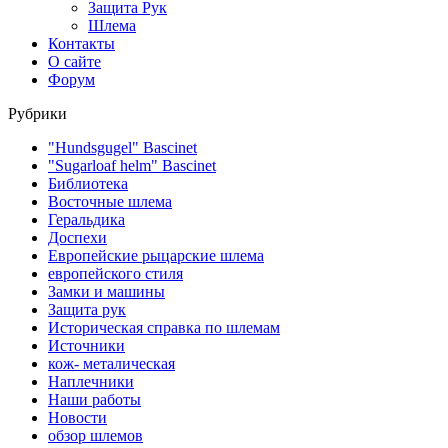
Защита Рук
Шлема
Контакты
О сайте
Форум
Рубрики
"Hundsgugel" Bascinet
"Sugarloaf helm" Bascinet
Библиотека
Восточные шлема
Геральдика
Доспехи
Европейские рыцарские шлема
европейского стиля
Замки и машины
Защита рук
Историческая справка по шлемам
Источники
кож- металическая
Наплечники
Наши работы
Новости
обзор шлемов