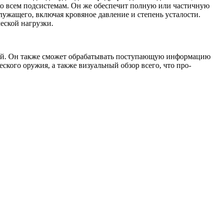
 ко всем подсистемам. Он же обеспечит полную или частичную
ужащего, включая кровяное давление и сте­пень усталости.
ской на­грузки.
ий. Он также сможет об­рабатывать поступающую информацию
ского оружия, а также визуальный обзор всего, что про­