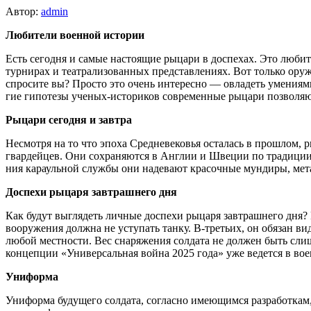
Автор:
admin
Любители военной истории
Есть сегодня и самые настоящие рыцари в доспехах. Это люби
турнирах и театрализованных представлени­ях. Вот только оружи
спросите вы? Просто это очень интересно — овладеть умениями
гие гипотезы ученых-историков современные рыцари по­зволяю
Рыцари сегодня и завтра
Несмотря на то что эпоха Средневековья осталась в про­шлом,
гвардейцев. Они сохраняют­ся в Англии и Швеции по традиции
ния караульной службы они надевают красочные мун­диры, мет
Доспехи рыцаря завтрашнего дня
Как будут выглядеть личные доспехи рыцаря завтрашнего дня? 
вооружения должна не уступать танку. В-третьих, он обязан ви
любой местности. Вес снаряжения солдата не должен быть слиш
концепции «Универсальная война 2025 года» уже ведется в во
Униформа
Униформа будущего солдата, соглас­но имеющимся разработкам, 