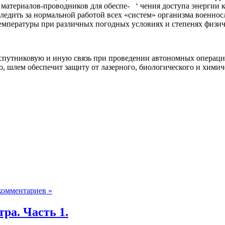
з материалов-проводников для обеспе- ‘ чения доступа энергии
ледить за нормальной работой всех «систем» организма военносл
пературы при различ­ных погодных условиях и степенях физиче
спутниковую и иную связь при проведении автономных опе­рац
 шлем обеспечит защиту от ла­зерного, биологического и химиче
комментариев »
ра. Часть 1.