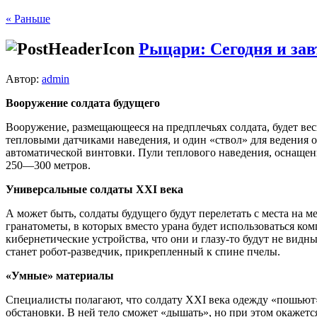
« Раньше
Рыцари: Сегодня и завт
Автор:
admin
Вооружение солдата будущего
Вооружение, размещающееся на предплечьях солдата, будет вес
тепловыми датчиками наведе­ния, и один «ствол» для ведения
автоматической винтовки. Пули теплового наведения, оснащенн
250—300 метров.
Универсальные солдаты XXI века
А может быть, солдаты будущего будут перелетать с места на 
гранатометы, в которых вместо урана будет использоваться ко
кибернетические устройства, что они и гла­зу-то будут не видн
станет ро­бот-разведчик, прикрепленный к спине пчелы.
«Умные» материалы
Специалисты полагают, что солдату XXI века одежду «пошьют»
обстановки. В ней тело сможет «дышать», но при этом окажетс