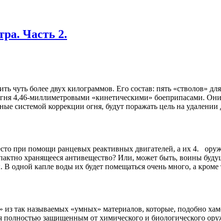
ра. Часть 2.
ить чуть бо­лее двух килограммов. Его состав: пять «стволов»
 огня 4,46-миллиметровыми «кине­тическими» боеприпасами. Он
ые системой коррекции огня, бу­дут поражать цель на удалении 
место при помощи ранцевых реактивных двигателей, а их 4. ору
мпактно хранящееся антивещество? Или, может быть, воины буду
ы. В од­ной капле воды их будет по­мещаться очень много, а кром
 из так называемых «умных» материалов, которые, подобно хаме
я полностью защищенным от химического и биологического оружия