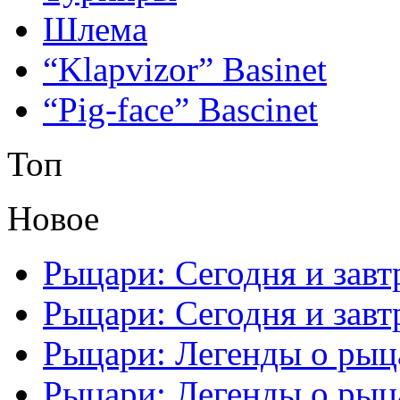
Шлема
“Klapvizor” Basinet
“Pig-face” Bascinet
Топ
Новое
Рыцари: Сегодня и завтр
Рыцари: Сегодня и завтр
Рыцари: Легенды о рыца
Рыцари: Легенды о рыца