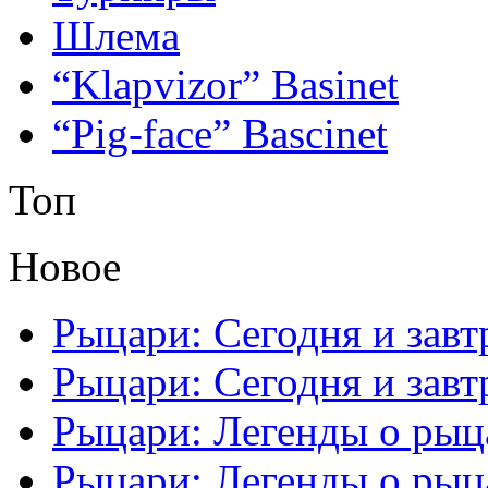
Шлема
“Klapvizor” Basinet
“Pig-face” Bascinet
Топ
Новое
Рыцари: Сегодня и завтр
Рыцари: Сегодня и завтр
Рыцари: Легенды о рыца
Рыцари: Легенды о рыца