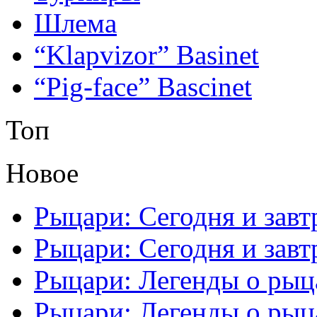
Шлема
“Klapvizor” Basinet
“Pig-face” Bascinet
Топ
Новое
Рыцари: Сегодня и завтр
Рыцари: Сегодня и завтр
Рыцари: Легенды о рыца
Рыцари: Легенды о рыца