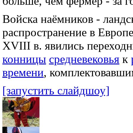
больше, чем фермер - за г
Войска наёмников - ландс
распространение в Европе
XVIII в. явились переход
конницы
средневековья
к
времени
, комплектовавш
[запустить слайдшоу]