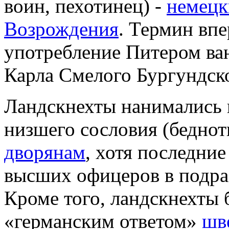
воин, пехотинец) -
немецк
Возрождения
. Термин впе
употребление Питером ва
Карла Смелого Бургундск
Ландскнехты нанимались 
низшего сословия (беднот
дворянам
, хотя последни
высших офицеров в подра
Кроме того, ландскнехты
«германским ответом»
шв