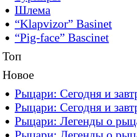
Шлема
“Klapvizor” Basinet
“Pig-face” Bascinet
Топ
Новое
Рыцари: Сегодня и завтр
Рыцари: Сегодня и завтр
Рыцари: Легенды о рыца
Рыцари: Легенды о рыца