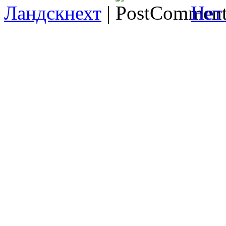
Ландскнехт
|
Нет