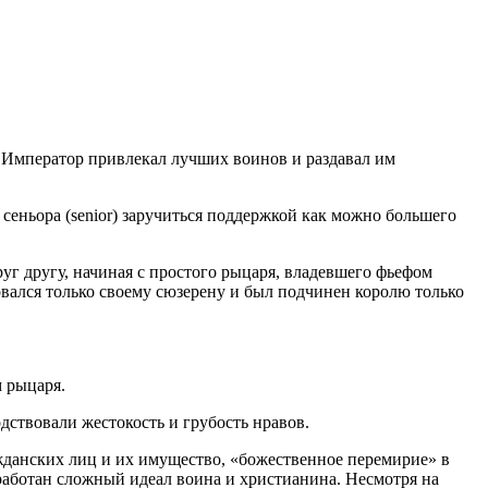
а. Император привлекал лучших воинов и раздавал им
сеньора (senior) заручиться поддержкой как можно большего
уг другу, начиная с простого рыцаря, владевшего фьефом
новался только своему сюзерену и был подчинен королю только
 рыцаря.
дствовали жестокость и грубость нравов.
ажданских лиц и их имущество, «божественное перемирие» в
выработан сложный идеал воина и христианина. Несмотря на