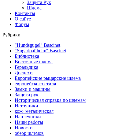
Защита Рук
Шлема
Контакты
О сайте
Форум
Рубрики
"Hundsgugel" Bascinet
"Sugarloaf helm" Bascinet
Библиотека
Восточные шлема
Геральдика
Доспехи
Европейские рыцарские шлема
европейского стиля
Замки и машины
Защита рук
Историческая справка по шлемам
Источники
кож- металическая
Наплечники
Наши работы
Новости
обзор шлемов