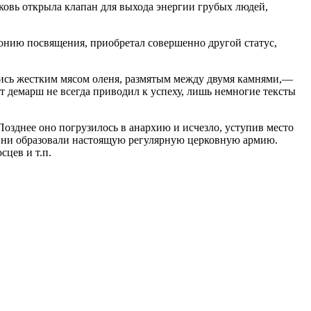
ковь открыла клапан для выхода энергии грубых людей,
онию посвящения, приобретал совершенно другой статус,
лись жестким мясом оленя, размятым между двумя камнями,—
от демарш не всегда приводил к успеху, лишь немногие тексты
зднее оно погрузилось в анархию и исчезло, уступив место
 Они образовали настоящую регулярную церковную армию.
цев и т.п.