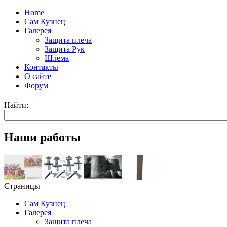
Home
Сам Кузнец
Галерея
Защита плеча
Защита Рук
Шлема
Контакты
О сайте
Форум
Найти:
Наши работы
Страницы
Сам Кузнец
Галерея
Защита плеча