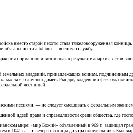
о войска вместо старой пехоты стала тяжеловооруженная конниц
и обязаны нести aitxilium — военную службу.
жения норманнов и возникшая в результате анархия заставляли 
ией земельных владений, принадлежащих воинам, подчиненным др
сь только на его личный домен. Рыцарь, владевший фьефом, пови
 феодальной лестницей.
скими песнями, — не следует смешивать с феодальным званием
щенной идеей права и справедливости среди общества, где госпо
стианском мире: «мир Божий» объявленный в 969 г., защищал гр
затем в 1041 г. — с вечера пятницы до утра понедельника. Был 