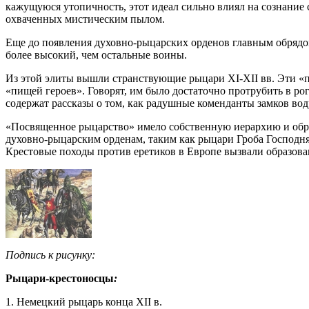
кажущуюся утопичность, этот идеал сильно влиял на сознание 
охваченных мистическим пылом.
Еще до появления духовно-рыцарских орденов главным обрядо
более высокий, чем остальные воины.
Из этой элиты вышли странствующие рыцари XI-XII вв. Эти «
«пищей героев». Говорят, им было достаточно протрубить в рог
содержат рассказы о том, как радушные коменданты замков во
«Посвященное рыцарство» имело собственную иерархию и обра
духовно-рыцарским орденам, таким как рыцари Гроба Господня
Крестовые походы против еретиков в Европе вызвали образован
Подпись к рисунку:
Рыцари-крестоносцы
:
1. Немецкий рыцарь конца XII в.