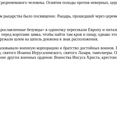
средневекового человека. Освятив походы против неверных, цер
м рыцарства было посвящение. Рыцарь, прошедший через церем
прославленные безумцы» в одиночку пересекали Европу и пита
 перед воротами замка, чтобы найти там кров и пищу, однако эт
дружали шлем на шпиль донжона в знак расположения.
зовывало военную корпорацию и братство достойных воинов. По
, святого Иоанна Иерусалимского, святого Лазаря, тамплиеры.
ие других военных орденов: Воинства Иисуса Христа, крестонос