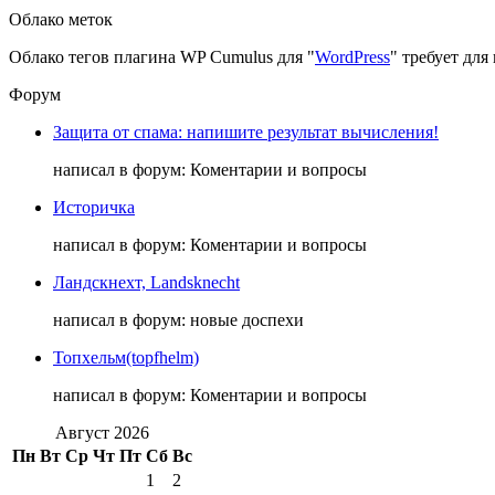
Облако меток
Облако тегов плагина WP Cumulus для "
WordPress
" требует дл
Форум
Защита от спама: напишите результат вычисления!
написал в форум: Коментарии и вопросы
Историчка
написал в форум: Коментарии и вопросы
Ландскнехт, Landsknecht
написал в форум: новые доспехи
Топхельм(topfhelm)
написал в форум: Коментарии и вопросы
Август 2026
Пн
Вт
Ср
Чт
Пт
Сб
Вс
1
2