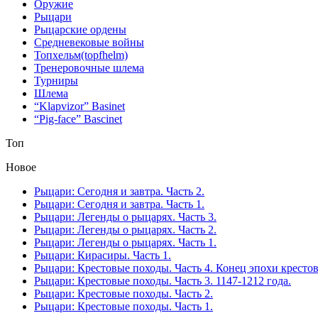
Оружие
Рыцари
Рыцарские ордены
Средневековые войны
Топхельм(topfhelm)
Тренеровочные шлема
Турниры
Шлема
“Klapvizor” Basinet
“Pig-face” Bascinet
Топ
Новое
Рыцари: Сегодня и завтра. Часть 2.
Рыцари: Сегодня и завтра. Часть 1.
Рыцари: Легенды о рыцарях. Часть 3.
Рыцари: Легенды о рыцарях. Часть 2.
Рыцари: Легенды о рыцарях. Часть 1.
Рыцари: Кирасиры. Часть 1.
Рыцари: Крестовые походы. Часть 4. Конец эпохи кресто
Рыцари: Крестовые походы. Часть 3. 1147-1212 года.
Рыцари: Крестовые походы. Часть 2.
Рыцари: Крестовые походы. Часть 1.