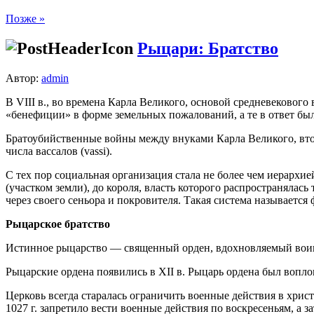
Позже »
Рыцари: Братство
Автор:
admin
В VIII в., во времена Карла Великого, основой средневековог
«бенефиции» в форме земельных пожалований, а те в ответ был
Братоубийственные войны между внуками Карла Великого, втор
числа вассалов (vassi).
С тех пор социальная организация стала не более чем иерарх
(участком земли), до короля, власть которого распространяла
через своего сеньора и покровителя. Такая система называется
Рыцарское братство
Истинное рыцарство — священный орден, вдохновляемый воин
Рыцарские ордена появились в XII в. Рыцарь ордена был вопло
Церковь всегда старалась ограничить военные действия в хри
1027 г. запретило вести военные действия по воскресеньям, а 