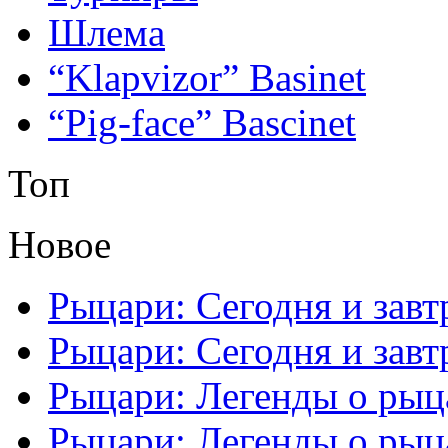
Шлема
“Klapvizor” Basinet
“Pig-face” Bascinet
Топ
Новое
Рыцари: Сегодня и завтр
Рыцари: Сегодня и завтр
Рыцари: Легенды о рыца
Рыцари: Легенды о рыца