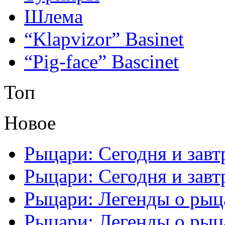
Шлема
“Klapvizor” Basinet
“Pig-face” Bascinet
Топ
Новое
Рыцари: Сегодня и завтр
Рыцари: Сегодня и завтр
Рыцари: Легенды о рыца
Рыцари: Легенды о рыца