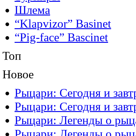
Шлема
“Klapvizor” Basinet
“Pig-face” Bascinet
Топ
Новое
Рыцари: Сегодня и завтр
Рыцари: Сегодня и завтр
Рыцари: Легенды о рыца
Рыцари: Легенды о рыца