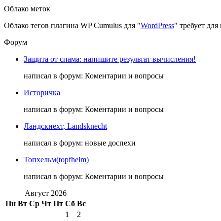
Облако меток
Облако тегов плагина WP Cumulus для "
WordPress
" требует дл
Форум
Защита от спама: напишите результат вычисления!
написал в форум: Коментарии и вопросы
Историчка
написал в форум: Коментарии и вопросы
Ландскнехт, Landsknecht
написал в форум: новые доспехи
Топхельм(topfhelm)
написал в форум: Коментарии и вопросы
Август 2026
Пн
Вт
Ср
Чт
Пт
Сб
Вс
1
2