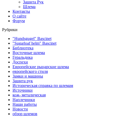
Защита Рук
Шлема
Контакты
О сайте
Форум
Рубрики
"Hundsgugel" Bascinet
"Sugarloaf helm" Bascinet
Библиотека
Восточные шлема
Геральдика
Доспехи
Европейские рыцарские шлема
европейского стиля
Замки и машины
Защита рук
Историческая справка по шлемам
Источники
кож- металическая
Наплечники
Наши работы
Новости
обзор шлемов