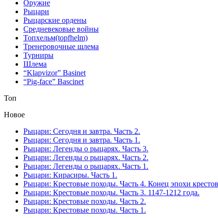
Оружие
Рыцари
Рыцарские ордены
Средневековые войны
Топхельм(topfhelm)
Тренеровочные шлема
Турниры
Шлема
“Klapvizor” Basinet
“Pig-face” Bascinet
Топ
Новое
Рыцари: Сегодня и завтра. Часть 2.
Рыцари: Сегодня и завтра. Часть 1.
Рыцари: Легенды о рыцарях. Часть 3.
Рыцари: Легенды о рыцарях. Часть 2.
Рыцари: Легенды о рыцарях. Часть 1.
Рыцари: Кирасиры. Часть 1.
Рыцари: Крестовые походы. Часть 4. Конец эпохи кресто
Рыцари: Крестовые походы. Часть 3. 1147-1212 года.
Рыцари: Крестовые походы. Часть 2.
Рыцари: Крестовые походы. Часть 1.