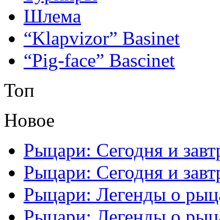
Шлема
“Klapvizor” Basinet
“Pig-face” Bascinet
Топ
Новое
Рыцари: Сегодня и завтр
Рыцари: Сегодня и завтр
Рыцари: Легенды о рыца
Рыцари: Легенды о рыца