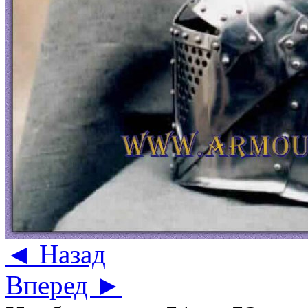
◄ Назад
Вперед ►