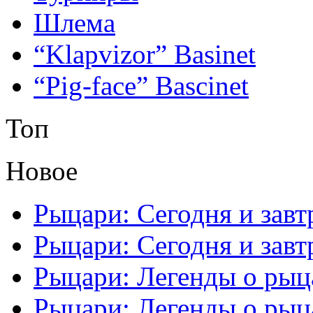
Шлема
“Klapvizor” Basinet
“Pig-face” Bascinet
Топ
Новое
Рыцари: Сегодня и завтр
Рыцари: Сегодня и завтр
Рыцари: Легенды о рыца
Рыцари: Легенды о рыца