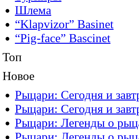
Шлема
“Klapvizor” Basinet
“Pig-face” Bascinet
Топ
Новое
Рыцари: Сегодня и завтр
Рыцари: Сегодня и завтр
Рыцари: Легенды о рыца
Рыцари: Легенды о рыца