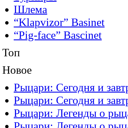
Шлема
“Klapvizor” Basinet
“Pig-face” Bascinet
Топ
Новое
Рыцари: Сегодня и завтр
Рыцари: Сегодня и завтр
Рыцари: Легенды о рыца
Рыцари: Легенды о рыца