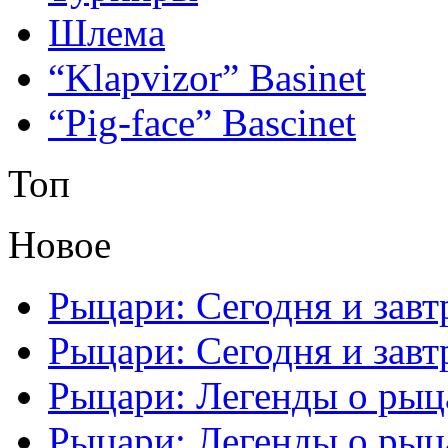
Шлема
“Klapvizor” Basinet
“Pig-face” Bascinet
Топ
Новое
Рыцари: Сегодня и завтр
Рыцари: Сегодня и завтр
Рыцари: Легенды о рыца
Рыцари: Легенды о рыца