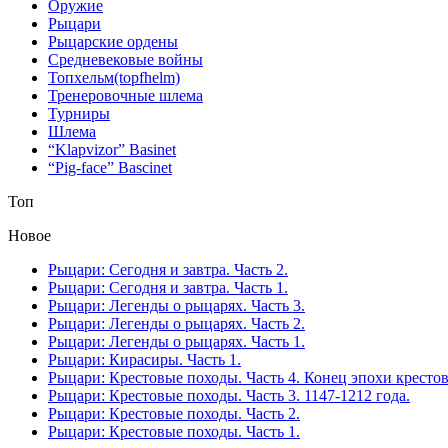
Оружие
Рыцари
Рыцарские ордены
Средневековые войны
Топхельм(topfhelm)
Тренеровочные шлема
Турниры
Шлема
“Klapvizor” Basinet
“Pig-face” Bascinet
Топ
Новое
Рыцари: Сегодня и завтра. Часть 2.
Рыцари: Сегодня и завтра. Часть 1.
Рыцари: Легенды о рыцарях. Часть 3.
Рыцари: Легенды о рыцарях. Часть 2.
Рыцари: Легенды о рыцарях. Часть 1.
Рыцари: Кирасиры. Часть 1.
Рыцари: Крестовые походы. Часть 4. Конец эпохи кресто
Рыцари: Крестовые походы. Часть 3. 1147-1212 года.
Рыцари: Крестовые походы. Часть 2.
Рыцари: Крестовые походы. Часть 1.