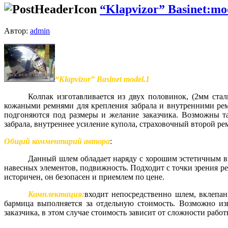
“Klapvizor” Basinet:mo
Автор:
admin
“Klapvizor” Basinet
model.1
Колпак изготавливается из
двух половинок, (2мм сталь
кожаными ремнями для крепления забрала и внутренними рем
подгоняются под размеры и желание заказчика. Возможны т
забрала, внутреннее усиление купола, страховочный второй ре
Общий комментарий автора
:
Данный шлем
обладает наряду с хорошим эстетичным 
навесных элементов, подвижность. Подходит с точки зрения р
историчен, он безопасен и приемлем по цене.
Комплектация:
входит непосредственно шлем, вклепан
бармица
выполняется за отдельную стоимость. Возможно из
заказчика, в
этом случае стоимость зависит от сложности работ