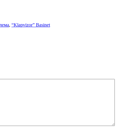
лема
,
“Klapvizor” Basinet