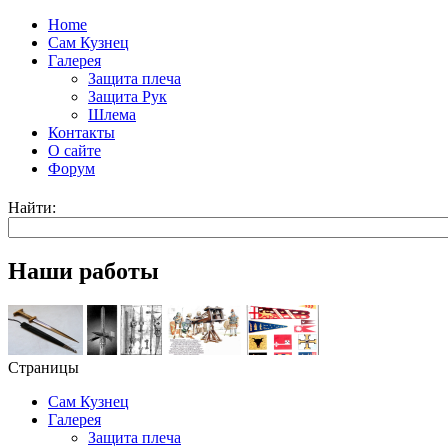
Home
Сам Кузнец
Галерея
Защита плеча
Защита Рук
Шлема
Контакты
О сайте
Форум
Найти:
Наши работы
Страницы
Сам Кузнец
Галерея
Защита плеча