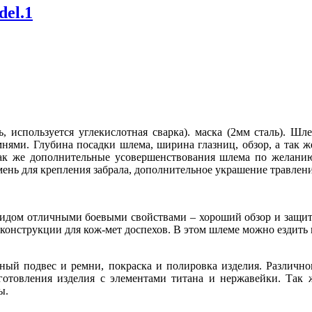
del.1
, используется углекислотная сварка). маска (2мм сталь).
Шле
нями. Глубина посадки шлема, ширина глазниц, обзор, а так ж
ак же
дополнительные усовершенствования шлема по желанию
мень для крепления забрала, дополнительное украшение травлен
видом
отличными боевыми свойствами – хороший обзор и защита
еконструкции для
кож-мет доспехов. В этом шлеме можно ездить 
ный подвес и ремни, покраска
и полировка изделия. Различно
готовления изделия с элементами титана и нержавейки. Так
ы.