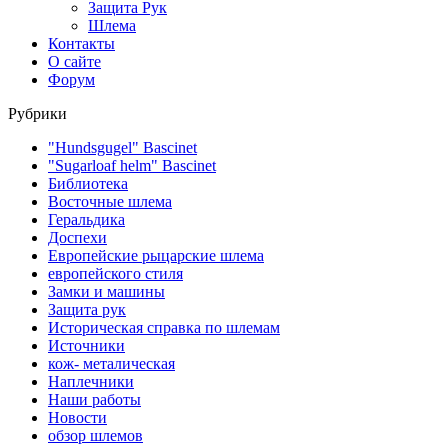
Защита Рук
Шлема
Контакты
О сайте
Форум
Рубрики
"Hundsgugel" Bascinet
"Sugarloaf helm" Bascinet
Библиотека
Восточные шлема
Геральдика
Доспехи
Европейские рыцарские шлема
европейского стиля
Замки и машины
Защита рук
Историческая справка по шлемам
Источники
кож- металическая
Наплечники
Наши работы
Новости
обзор шлемов