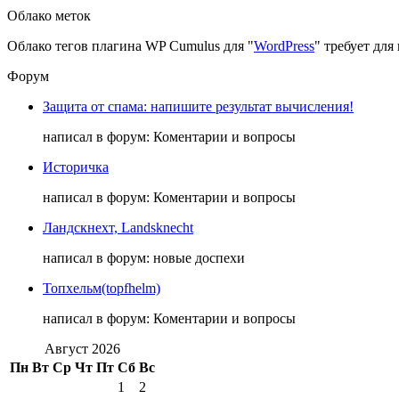
Облако меток
Облако тегов плагина WP Cumulus для "
WordPress
" требует дл
Форум
Защита от спама: напишите результат вычисления!
написал в форум: Коментарии и вопросы
Историчка
написал в форум: Коментарии и вопросы
Ландскнехт, Landsknecht
написал в форум: новые доспехи
Топхельм(topfhelm)
написал в форум: Коментарии и вопросы
Август 2026
Пн
Вт
Ср
Чт
Пт
Сб
Вс
1
2