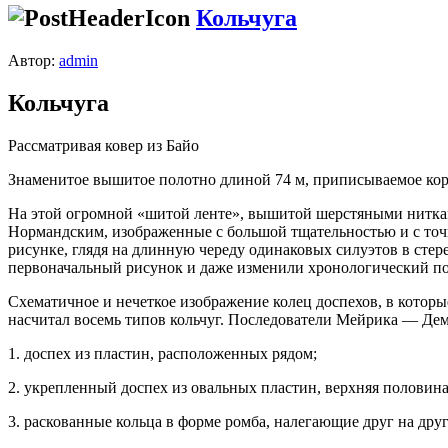
Кольчуга
Автор:
admin
Кольчуга
Рассматривая ковер из Байо
Знаменитое вышитое полотно длиной 74 м, приписываемое коро
На этой огромной «шитой ленте», вышитой шерстяными ниткам
Нормандским, изображенные с большой тщательностью и с точно
рисунке, глядя на длинную череду одинаковых силуэтов в стер
первоначальный рисунок и даже изменили хронологический по
Схематичное и нечеткое изображение колец доспехов, в кото
насчитал восемь типов кольчуг. Последователи Мейрика — Де
1. доспех из пластин, расположенных рядом;
2. укрепленный доспех из овальных пластин, верхняя половин
3. раскованные кольца в форме ромба, налегающие друг на дру