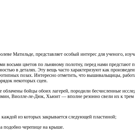
леве Матильде, представляет особый интерес для ученого, изуч
и восьми цветов по льняному полотну, перед нами предстают 
стью в деталях. Эту вещь часто характеризуют как произведение
еотипных позах. Интересно отметить, что вышивальщицы, работа
рядок некоторых сцен.
рые облачены бойцы обоих лагерей, породили бесчисленные исс
ммин, Виолле-ле-Дюк, Хьюит — вполне резонно свели их к трем
а каждой из которых закрывается следующей пластиной;
га подобно черепице на крыше.