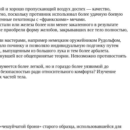
кий и хорошо пропускающий воздух доспех — качество,
тно, поскольку противник использовал более удачную боевую
женные пехотинцы с «франкскими» мечами.
тали или железа более или менее закаленного в результате
 не приобрели форму желобов, закрывавших все тело полностью,
ыми мастерами, например немецким оружейником Рудольфом,
ощало починку и позволяло индивидуальную подгонку путем
, выпущенным из большого лука и тем более арбалета.
окинувшей все общепринятые теории. Невозможно противостоять
меется более легкой, но и гораздо более уязвимой до
й безопасностью ради относительного комфорта? Изучение
 частей тела.
 «чешуйчатой брони» старого образца, использовавшейся для