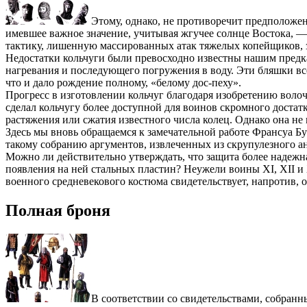
Этому, однако, не противоречит предположе
имевшее важное значение, учитывая жгучее солнце Востока, — 
тактику, лишенную массированных атак тяжелых копейщиков, 
Недостатки кольчуги были превосходно известны нашим предкам
нагревания и последующего погружения в воду. Эти бляшки все
что и дало рождение полному, «белому дос-пеху».
Прогресс в изготовлении кольчуг благодаря изобретению вол
сделал кольчугу более доступной для воинов скромного доста
растяжения или сжатия известного числа колец. Однако она не
Здесь мы вновь обращаемся к замечательной работе Франсуа Б
такому собранию аргументов, извлеченных из скрупулезного ан
Можно ли действительно утверждать, что защита более надежна
появления на ней стальных пластин? Неужели воины XI, XII и
военного средневекового костюма свидетельствует, напротив,
Полная броня
В соответствии со свидетельствами, собранн