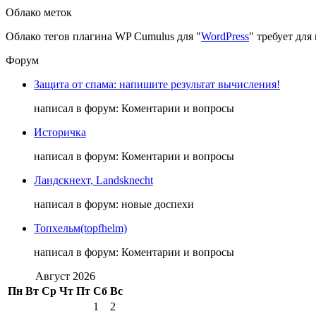
Облако меток
Облако тегов плагина WP Cumulus для "
WordPress
" требует дл
Форум
Защита от спама: напишите результат вычисления!
написал в форум: Коментарии и вопросы
Историчка
написал в форум: Коментарии и вопросы
Ландскнехт, Landsknecht
написал в форум: новые доспехи
Топхельм(topfhelm)
написал в форум: Коментарии и вопросы
Август 2026
Пн
Вт
Ср
Чт
Пт
Сб
Вс
1
2