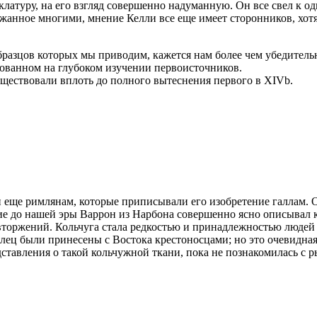
клатуру, на его взгляд совершенно надуманную. Он все свел к 
ржанное многими, мнение Келли все еще имеет сторонников, хот
образцов которых мы приводим, кажется нам более чем убедител
нованном на глубоком изучении первоисточников.
уществовали вплоть до полного вытеснения первого в XIVb.
еще римлянам, которые приписывали его изобретение галлам. Они 
е до нашей эры Варрон из Нарбона совершенно ясно описывал коль
вторжений. Кольчуга стала редкостью и принадлежностью людей
олец были принесены с Востока крестоносцами; но это очевидн
ставления о такой кольчужной ткани, пока не познакомилась с 