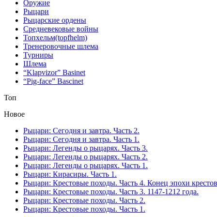
Оружие
Рыцари
Рыцарские ордены
Средневековые войны
Топхельм(topfhelm)
Тренеровочные шлема
Турниры
Шлема
“Klapvizor” Basinet
“Pig-face” Bascinet
Топ
Новое
Рыцари: Сегодня и завтра. Часть 2.
Рыцари: Сегодня и завтра. Часть 1.
Рыцари: Легенды о рыцарях. Часть 3.
Рыцари: Легенды о рыцарях. Часть 2.
Рыцари: Легенды о рыцарях. Часть 1.
Рыцари: Кирасиры. Часть 1.
Рыцари: Крестовые походы. Часть 4. Конец эпохи кресто
Рыцари: Крестовые походы. Часть 3. 1147-1212 года.
Рыцари: Крестовые походы. Часть 2.
Рыцари: Крестовые походы. Часть 1.