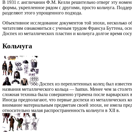
В 1931 г. англичанин Ф.М. Келли решительно отверг эту номен
формы, укрепленное рядом с другими, просто кольчуга. Подде
разделяют этого упрощенного подхода.
Объективное исследование документов той эпохи, несколько 
читателям ознакомиться с ученым трудом Франсуа Буттена, ос
Доспех из металлических пластин и кольчуга долгое время сос
Кольчуга
Доспех из переплетенных колец был известен 
названия металлического кольца — hamus. Менее чем за столети
сложная техника была совершенно утрачена после варварских 
Иногда предполагают, что первые доспехи из металлических к
внимание материальным предметам своей эпохи, не имела пред
относительно малая распространенность кольчуги в XII в.