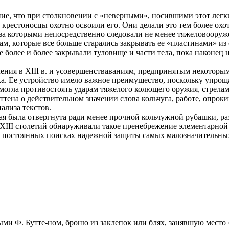
ние, что при столкновении с «неверными», носившими этот лег
крестоносцы охотно освоили его. Они делали это тем более охо
за которыми непосредственно следовали не менее тяжеловоору
, которые все больше старались закрывать ее «пластинами» из с
 более и более закрывали туловище и части тела, пока наконец
очения в XIII в. и усовершенстваваниям, предпринятым некотор
тка. Ее устройство имело важное преимущество, поскольку упр
 могла противостоять ударам тяжелого колющего оружия, стрелам
уттена о действительном значении слова кольчуга, работе, опр
ализа текстов.
я была отвергнута ради менее прочной кольчужной рубашки, разу
 XIII столетий обнаруживали такое пренебрежение элементарно
 о постоянных поисках надежной защиты самых малозначительных
ыми Ф. Бутте-ном, броню из заклепок или блях, занявшую место