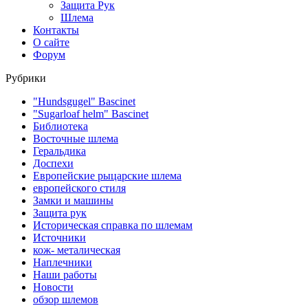
Защита Рук
Шлема
Контакты
О сайте
Форум
Рубрики
"Hundsgugel" Bascinet
"Sugarloaf helm" Bascinet
Библиотека
Восточные шлема
Геральдика
Доспехи
Европейские рыцарские шлема
европейского стиля
Замки и машины
Защита рук
Историческая справка по шлемам
Источники
кож- металическая
Наплечники
Наши работы
Новости
обзор шлемов