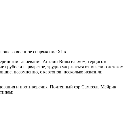
ающего военное снаряжение XI в.
перипетии завоевания Англии Вильгельмом, герцогом
 грубое и варварское, трудно удержаться от мысли о детском
вшие, несомненно, с картонов, несколько исказили
ледования и противоречия. Почтенный сэр Самюэль Мейрик
 типам: