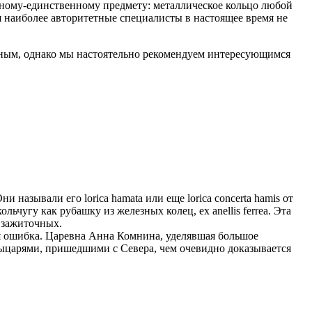
одному-единственному предмету: металлическое кольцо любой
я наиболее авторитетные специалисты в настоящее время не
ьным, однако мы настоятельно рекомендуем интересующимся
называли его lorica hamata или еще lorica concerta hamis от
чугу как рубашку из железных колец, ex anellis ferrea. Эта
 зажиточных.
ая ошибка. Царевна Анна Комнина, уделявшая большое
рыцарями, пришедшими с Севера, чем очевидно доказывается