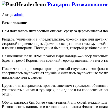
Рыцари: Разжаловани
Автор:
admin
Разжалование
Нам показалось интересным описать сразу за церемониалом по
Рыцарь, уличенный в «предательстве, ложной вере или других
стороной подвешен щит. Дюжина священников пела заупокойные
и кончая шпорами. Последним был щит, который разбивали на 
Священники пели 109-й псалом царя Давида — набор ужасных п
будет в грех»! Король или военный герольд выливал на него т
После чтения приговора приговоренный спускался с эшафота п
совершалась заупокойная служба и читались заупокойные молитв
наказанию или к смерти.
Церемония завершалась провозглашением герольдов, объявляв
участвовать в играх и турнирах, при дворе и на королевских 
отца».
Обряд, казалось бы, более унизительный для судей, нежели дл
Возрождения, например в отношении капитана Франже в правл