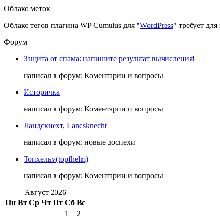
Облако меток
Облако тегов плагина WP Cumulus для "
WordPress
" требует дл
Форум
Защита от спама: напишите результат вычисления!
написал в форум: Коментарии и вопросы
Историчка
написал в форум: Коментарии и вопросы
Ландскнехт, Landsknecht
написал в форум: новые доспехи
Топхельм(topfhelm)
написал в форум: Коментарии и вопросы
Август 2026
Пн
Вт
Ср
Чт
Пт
Сб
Вс
1
2