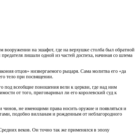
м вооружении на эшафот, где на верхушке столба был обратной
 предателя лишали одной из частей доспеха, начиная со шлема
акония отцов» низвергаемого рыцаря. Сама молитва его «да
его тело при посвящении.
о под всеобщие поношения вели к церкви, где над ним
имости от того, приговаривал ли его королевский суд к
 чинов, не имеющими права носить оружие и появляться и
озгами, подобно вилланам и рожденным от неблагородного
Средних веков. Он точно так же применялся в эпоху