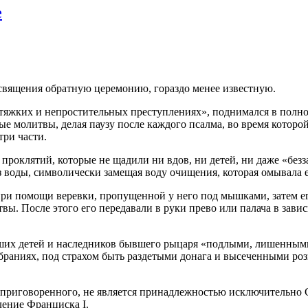
е
священия обратную церемонию, гораздо менее известную.
 тяжких и непростительных преступлениях», поднимался в полно
 молитвы, делая паузу после каждого псалма, во время которой
три части.
роклятий, которые не щадили ни вдов, ни детей, ни даже «безз
аз воды, символически замещая воду очищения, которая омывала 
ри помощи веревки, пропущенной у него под мышками, затем ег
ы. После этого его передавали в руки прево или палача в завис
ших детей и наследников бывшего рыцаря «подлыми, лишенными
собраниях, под страхом быть раздетыми донага и высеченными р
я приговоренного, не является принадлежностью исключительно 
ение Франциска I.