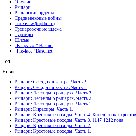
Оружие
Рыцари
Рыцарские ордены
Средневековые войны
Топхельм(topfhelm)
Тренеровочные шлема
Турниры
Шлема
“Klapvizor” Basinet
“Pig-face” Bascinet
Топ
Новое
Рыцари: Сегодня и завтра. Часть 2.
Рыцари: Сегодня и завтра. Часть 1.
Рыцари: Легенды о рыцарях. Часть 3.
Рыцари: Легенды о рыцарях. Часть 2.
Рыцари: Легенды о рыцарях. Часть 1.
Рыцари: Кирасиры. Часть 1.
Рыцари: Крестовые походы. Часть 4. Конец эпохи кресто
Рыцари: Крестовые походы. Часть 3. 1147-1212 года.
Рыцари: Крестовые походы. Часть 2.
Рыцари: Крестовые походы. Часть 1.