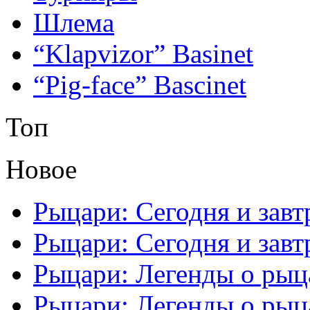
Шлема
“Klapvizor” Basinet
“Pig-face” Bascinet
Топ
Новое
Рыцари: Сегодня и завтр
Рыцари: Сегодня и завтр
Рыцари: Легенды о рыца
Рыцари: Легенды о рыца