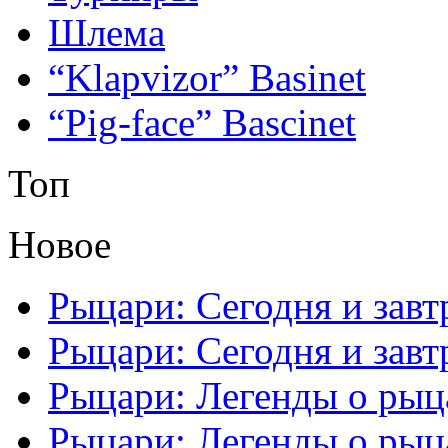
Шлема
“Klapvizor” Basinet
“Pig-face” Bascinet
Топ
Новое
Рыцари: Сегодня и завтр
Рыцари: Сегодня и завтр
Рыцари: Легенды о рыца
Рыцари: Легенды о рыца