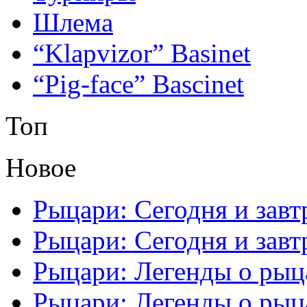
Шлема
“Klapvizor” Basinet
“Pig-face” Bascinet
Топ
Новое
Рыцари: Сегодня и завтр
Рыцари: Сегодня и завтр
Рыцари: Легенды о рыца
Рыцари: Легенды о рыца