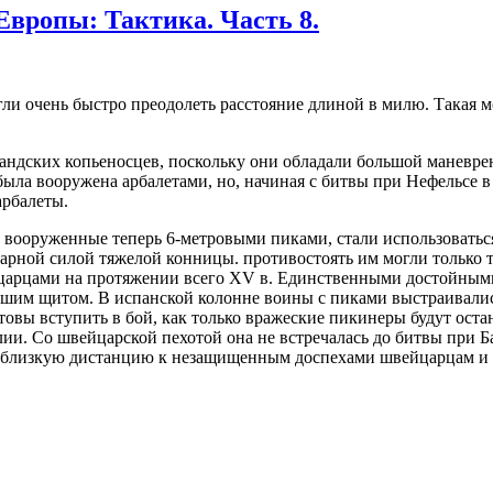
Европы: Тактика. Часть 8.
гли очень быстро преодолеть расстояние длиной в милю. Такая 
ндских копьеносцев, поскольку они обладали большой маневренн
ыла вооружена арбалетами, но, начиная с битвы при Нефельсе в 
арбалеты.
, вооруженные теперь 6-метровыми пиками, стали использоватьс
арной силой тяжелой конницы. противостоять им могли только т
йцарцами на протяжении всего XV в. Единственными достойным
им щитом. В испанской колонне воины с пиками выстраивались 
овы вступить в бой, как только вражеские пикинеры будут оста
лии. Со швейцарской пехотой она не встречалась до битвы при Б
а близкую дистанцию к незащищенным доспехами швейцарцам и 