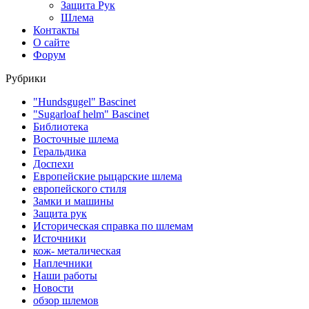
Защита Рук
Шлема
Контакты
О сайте
Форум
Рубрики
"Hundsgugel" Bascinet
"Sugarloaf helm" Bascinet
Библиотека
Восточные шлема
Геральдика
Доспехи
Европейские рыцарские шлема
европейского стиля
Замки и машины
Защита рук
Историческая справка по шлемам
Источники
кож- металическая
Наплечники
Наши работы
Новости
обзор шлемов