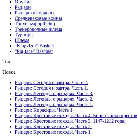
Оружие
Рыцари
Рыцарские ордены
Средневековые войны
Топхельм(topfhelm)
Тренеровочные шлема
Турниры
Шлема
“Klapvizor” Basinet
“Pig-face” Bascinet
Топ
Новое
Рыцари: Сегодня и завтра. Часть 2.
Рыцари: Сегодня и завтра. Часть 1.
Рыцари: Легенды о рыцарях. Часть 3.
Рыцари: Легенды о рыцарях. Часть 2.
Рыцари: Легенды о рыцарях. Часть 1.
Рыцари: Кирасиры. Часть 1.
Рыцари: Крестовые походы. Часть 4. Конец эпохи кресто
Рыцари: Крестовые походы. Часть 3. 1147-1212 года.
Рыцари: Крестовые походы. Часть 2.
Рыцари: Крестовые походы. Часть 1.