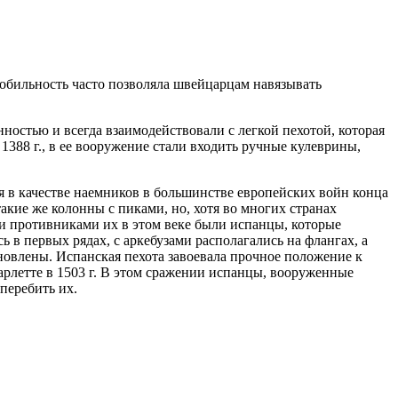
мобильность часто позволяла швейцарцам навязывать
остью и всегда взаимодействовали с легкой пехотой, которая
1388 г., в ее вооружение стали входить ручные кулеврины,
я в качестве наемников в большинстве европейских войн конца
акие же колонны с пиками, но, хотя во многих странах
и противниками их в этом веке были испанцы, которые
в первых рядах, с аркебузами располагались на флангах, а
новлены. Испанская пехота завоевала прочное положение к
арлетте в 1503 г. В этом сражении испанцы, вооруженные
перебить их.