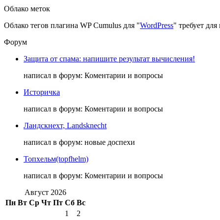
Облако меток
Облако тегов плагина WP Cumulus для "
WordPress
" требует дл
Форум
Защита от спама: напишите результат вычисления!
написал в форум: Коментарии и вопросы
Историчка
написал в форум: Коментарии и вопросы
Ландскнехт, Landsknecht
написал в форум: новые доспехи
Топхельм(topfhelm)
написал в форум: Коментарии и вопросы
Август 2026
Пн
Вт
Ср
Чт
Пт
Сб
Вс
1
2