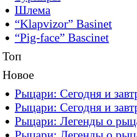
Шлема
“Klapvizor” Basinet
“Pig-face” Bascinet
Топ
Новое
Рыцари: Сегодня и завтр
Рыцари: Сегодня и завтр
Рыцари: Легенды о рыца
Рыцари: Легенды о рыца