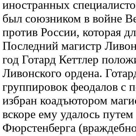
иностранных специалистов
был союзником в войне В
про­тив России, которая дл
Последний магистр Ливонс
год Готард Кеттлер поло
Ливонского ордена. Готар
группировок феодалов с п
избран коадъютором маги
вскоре ему удалось путем
Фюрстенберга (враждебно