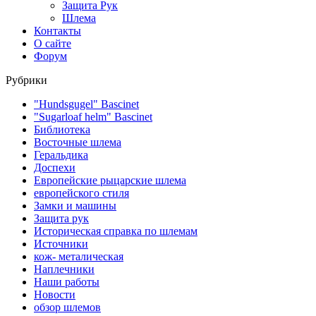
Защита Рук
Шлема
Контакты
О сайте
Форум
Рубрики
"Hundsgugel" Bascinet
"Sugarloaf helm" Bascinet
Библиотека
Восточные шлема
Геральдика
Доспехи
Европейские рыцарские шлема
европейского стиля
Замки и машины
Защита рук
Историческая справка по шлемам
Источники
кож- металическая
Наплечники
Наши работы
Новости
обзор шлемов