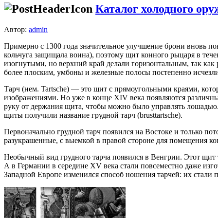
Каталог холодного ору
Автор:
admin
Примерно с 1300 года значительное улучшение брони вновь по
кольчуга защищала воина), поэтому щит конного рыцаря в течен
изогнутыми, но верхний край делали горизонтальным, так как 
более плоским, умбоны и железные полосы постепенно исчезли
Тарч (нем. Tartsche) — это щит с прямоугольными краями, кото
изображениями. Но уже в конце XIV века появляются различные
руку от держания щита, чтобы можно было управлять лошадью. 
щиты получили название грудной тарч (brusttartsche).
Первоначально грудной тарч появился на Востоке и только пот
разукрашенные, с выемкой в правой стороне для помещения ко
Необычный вид грудного тарча появился в Венгрии. Этот щит т
А в Германии в середине XV века стали повсеместно даже изг
Западной Европе изменился способ ношения тарчей: их стали 