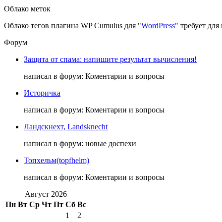
Облако меток
Облако тегов плагина WP Cumulus для "
WordPress
" требует дл
Форум
Защита от спама: напишите результат вычисления!
написал в форум: Коментарии и вопросы
Историчка
написал в форум: Коментарии и вопросы
Ландскнехт, Landsknecht
написал в форум: новые доспехи
Топхельм(topfhelm)
написал в форум: Коментарии и вопросы
Август 2026
Пн
Вт
Ср
Чт
Пт
Сб
Вс
1
2