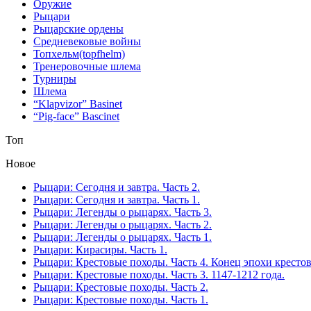
Оружие
Рыцари
Рыцарские ордены
Средневековые войны
Топхельм(topfhelm)
Тренеровочные шлема
Турниры
Шлема
“Klapvizor” Basinet
“Pig-face” Bascinet
Топ
Новое
Рыцари: Сегодня и завтра. Часть 2.
Рыцари: Сегодня и завтра. Часть 1.
Рыцари: Легенды о рыцарях. Часть 3.
Рыцари: Легенды о рыцарях. Часть 2.
Рыцари: Легенды о рыцарях. Часть 1.
Рыцари: Кирасиры. Часть 1.
Рыцари: Крестовые походы. Часть 4. Конец эпохи кресто
Рыцари: Крестовые походы. Часть 3. 1147-1212 года.
Рыцари: Крестовые походы. Часть 2.
Рыцари: Крестовые походы. Часть 1.