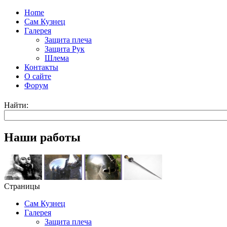
Home
Сам Кузнец
Галерея
Защита плеча
Защита Рук
Шлема
Контакты
О сайте
Форум
Найти:
Наши работы
Страницы
Сам Кузнец
Галерея
Защита плеча