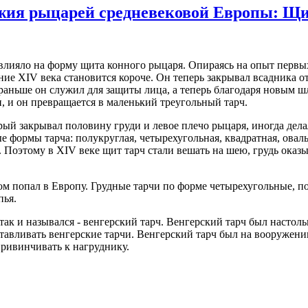
жия рыцарей средневековой Европы: Щит
влияло на форму щита конного рыцаря. Опираясь на опыт первы
ие XIV века становится короче. Он теперь закрывал всадника от
раньше он служил для защиты лица, а теперь благодаря новым ш
, и он превращается в маленький треугольный тарч.
рый закрывал половину груди и левое плечо рыцаря, иногда дела
 формы тарча: полукруглая, четырехугольная, квадратная, овал
Поэтому в XIV веке щит тарч стали вешать на шею, грудь оказы
ом попал в Европу. Грудные тарчи по форме четырехугольные, п
пья.
ак и назывался - венгерский тарч. Венгерский тарч был настоль
отавливать венгерские тарчи. Венгерский тарч был на вооружен
привинчивать к нагруднику.