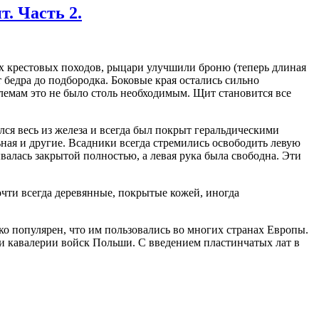
. Часть 2.
х крестовых походов, рыцари улучшили броню (теперь длиная
 бедра до подбородка. Боковые края остались сильно
лемам это не было столь необходимым. Щит становится все
лся весь из железа и всегда был покрыт геральдическими
ьная и другие. Всадники всегда стремились освободить левую
валась закрытой полностью, а левая рука была свободна. Эти
очти всегда деревянные, покрытые кожей, иногда
ко популярен, что им пользовались во многих странах Европы.
ии кавалерии войск Польши. С введением пластинчатых лат в