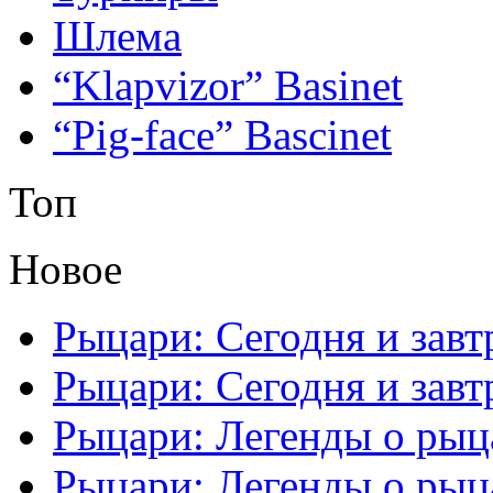
Шлема
“Klapvizor” Basinet
“Pig-face” Bascinet
Топ
Новое
Рыцари: Сегодня и завтр
Рыцари: Сегодня и завтр
Рыцари: Легенды о рыца
Рыцари: Легенды о рыца