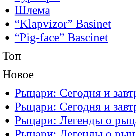
Шлема
“Klapvizor” Basinet
“Pig-face” Bascinet
Топ
Новое
Рыцари: Сегодня и завтр
Рыцари: Сегодня и завтр
Рыцари: Легенды о рыца
Рыцари: Легенды о рыца