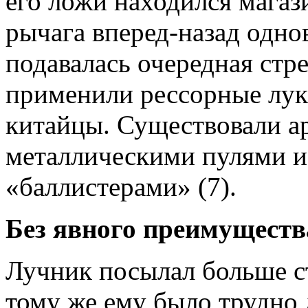
его ложи находился магаз
рычага вперед-назад од­но
подавалась очередная стр
применили рессорные луки
китайцы. Суще­ствовали а
металлическими пулями и
«баллистерами» (7).
Без явного преимуществ
Лучник посылал больше ст
тому же ему было трудно 