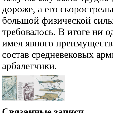
доро­же, а его скорострел
большой физической силы
требовалось. В итоге ни о
имел явного пре­имуществ
состав средневековых арм
арбалетчики.
Связанные записи