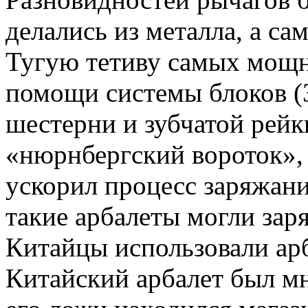
дела­лись из металла, а са
Тугую тетиву самых мощны
помощи системы блоков (3
шестерни и зубчатой рейк
«нюрнбергский воро­ток»,
ускорил процесс заряжания
такие арбалеты могли заря
Китай­цы использовали ар
Китайский арбалет был мн