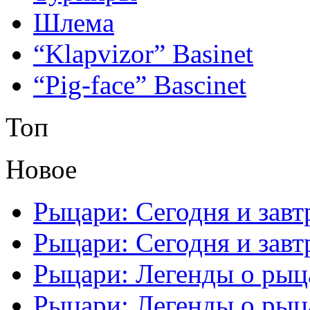
Шлема
“Klapvizor” Basinet
“Pig-face” Bascinet
Топ
Новое
Рыцари: Сегодня и завтр
Рыцари: Сегодня и завтр
Рыцари: Легенды о рыца
Рыцари: Легенды о рыца