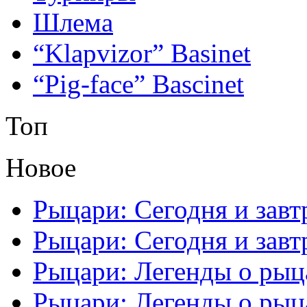
Шлема
“Klapvizor” Basinet
“Pig-face” Bascinet
Топ
Новое
Рыцари: Сегодня и завтр
Рыцари: Сегодня и завтр
Рыцари: Легенды о рыца
Рыцари: Легенды о рыца