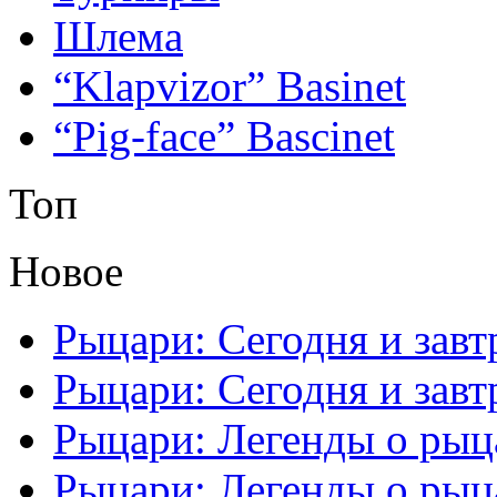
Шлема
“Klapvizor” Basinet
“Pig-face” Bascinet
Топ
Новое
Рыцари: Сегодня и завтр
Рыцари: Сегодня и завтр
Рыцари: Легенды о рыца
Рыцари: Легенды о рыца