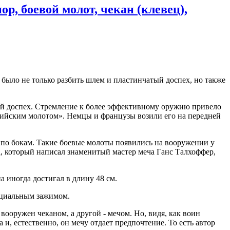
р, боевой молот, чекан (клевец),
 было не только разбить шлем и пластинчатый доспех, но также
тый доспех. Стремление к более эффективному оружию привело
лерийским молотом». Немцы и французы возили его на передней
по бокам. Такие боевые молоты появились на вооружении у
а, который написал знаменитый мастер меча Ганс Талхоффер,
а иногда достигал в длину 48 см.
ециальным зажимом.
ооружен чеканом, а другой - мечом. Но, видя, как воин
и, естественно, он мечу отдает предпочтение. То есть автор