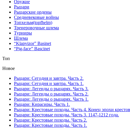
Оружие
Рыцари
Рыцарские ордены
Средневековые войны
Топхельм(topfhelm)
Тренеровочные шлема
Турниры
Шлема
“Klapvizor” Basinet
“Pig-face” Bascinet
Топ
Новое
Рыцари: Сегодня и завтра. Часть 2.
Рыцари: Сегодня и завтра. Часть 1.
Рыцари: Легенды о рыцарях. Часть 3.
Рыцари: Легенды о рыцарях. Часть 2.
Рыцари: Легенды о рыцарях. Часть 1.
Рыцари: Кирасиры. Часть 1.
Рыцари: Крестовые походы. Часть 4. Конец эпохи кресто
Рыцари: Крестовые походы. Часть 3. 1147-1212 года.
Рыцари: Крестовые походы. Часть 2.
Рыцари: Крестовые походы. Часть 1.