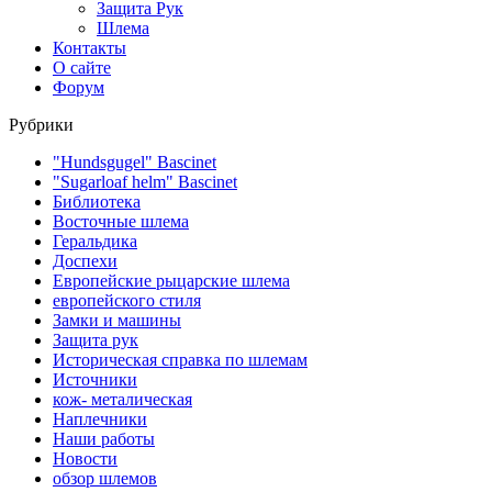
Защита Рук
Шлема
Контакты
О сайте
Форум
Рубрики
"Hundsgugel" Bascinet
"Sugarloaf helm" Bascinet
Библиотека
Восточные шлема
Геральдика
Доспехи
Европейские рыцарские шлема
европейского стиля
Замки и машины
Защита рук
Историческая справка по шлемам
Источники
кож- металическая
Наплечники
Наши работы
Новости
обзор шлемов