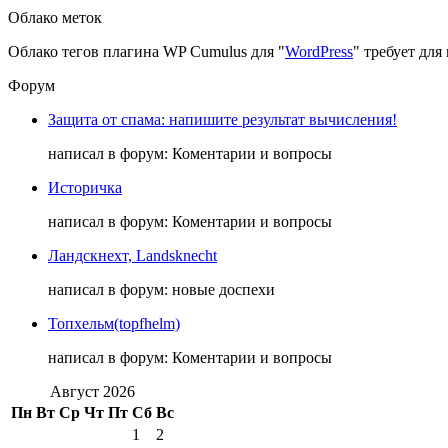
Облако меток
Облако тегов плагина WP Cumulus для "
WordPress
" требует дл
Форум
Защита от спама: напишите результат вычисления!
написал в форум: Коментарии и вопросы
Историчка
написал в форум: Коментарии и вопросы
Ландскнехт, Landsknecht
написал в форум: новые доспехи
Топхельм(topfhelm)
написал в форум: Коментарии и вопросы
Август 2026
Пн
Вт
Ср
Чт
Пт
Сб
Вс
1
2