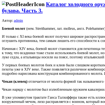
Каталог холодного ору
булава. Часть 3.
Автор:
admin
Боевой молот
(нем. Streithammer, лат. molleus, англ. Polehamm
И только с XI века боевой молот получил широкое распростран
оглушить противника, тем самым лишить его способности к с
Начиная с XIV века, боевой молот становится для пехотинца т
к тому, что всадники тоже стали использовать боевой молот, н
луке седла, а итальянцы носили на поясе, поэтому итальянски
У первых боевых молотов боек и клюв были слишком коротким
пехоты уже в XIV веке. Также появляется различное комбиниро
подробно нарисована конструкция комбинированного молота. И
Чекан (клевец)
отличается от молота формой так называемого «
Чекан наряду с молотом был излюбленным оружием кавалерии. 
В уже упомянутом трактате Ганса Талхоффера также есть иллюс
вооруженный мечом, лихо расправляется с воином, который воор