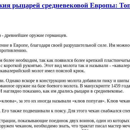
жия рыцарей средневековой Европы: Топо
er) - древнейшее оружие германцев.
ение в Европе, благодаря своей разрушительной силе. Им можно
опротивлению.
ем более необходим, так как появился более крепкий пластинча
о с короткой рукоятью. Этот вид молота так и называли - «кава
й кавалерийский молот имел поясной крюк.
и. Однако вскоре в конструкцию молота добавили пику и шипы 
ванное оружие на базе боевого молота. В манускрипте 1459 год
 наглядно показано, как им дрались рыцари в средневековье.
клюва», за это их иногда называли «клюв попугая». Клюв чекан
Его также подвешивали к поясу. Для этого чекан снабжался сп
трации, показывающие поединок двух воинов, один из которых в
ужен чеканом, необходимо знать, что трактат писал мастер меча 