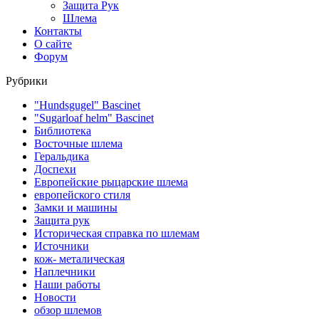
Защита Рук
Шлема
Контакты
О сайте
Форум
Рубрики
"Hundsgugel" Bascinet
"Sugarloaf helm" Bascinet
Библиотека
Восточные шлема
Геральдика
Доспехи
Европейские рыцарские шлема
европейского стиля
Замки и машины
Защита рук
Историческая справка по шлемам
Источники
кож- металическая
Наплечники
Наши работы
Новости
обзор шлемов