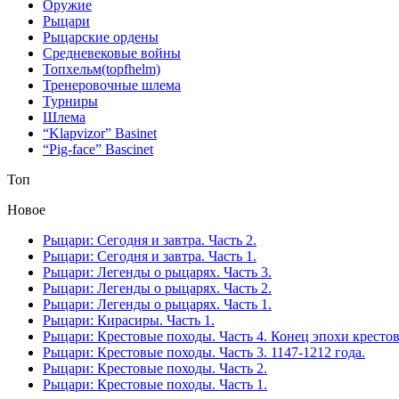
Оружие
Рыцари
Рыцарские ордены
Средневековые войны
Топхельм(topfhelm)
Тренеровочные шлема
Турниры
Шлема
“Klapvizor” Basinet
“Pig-face” Bascinet
Топ
Новое
Рыцари: Сегодня и завтра. Часть 2.
Рыцари: Сегодня и завтра. Часть 1.
Рыцари: Легенды о рыцарях. Часть 3.
Рыцари: Легенды о рыцарях. Часть 2.
Рыцари: Легенды о рыцарях. Часть 1.
Рыцари: Кирасиры. Часть 1.
Рыцари: Крестовые походы. Часть 4. Конец эпохи кресто
Рыцари: Крестовые походы. Часть 3. 1147-1212 года.
Рыцари: Крестовые походы. Часть 2.
Рыцари: Крестовые походы. Часть 1.