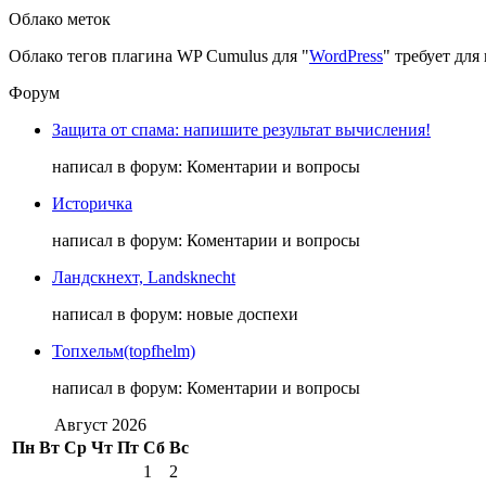
Облако меток
Облако тегов плагина WP Cumulus для "
WordPress
" требует дл
Форум
Защита от спама: напишите результат вычисления!
написал в форум: Коментарии и вопросы
Историчка
написал в форум: Коментарии и вопросы
Ландскнехт, Landsknecht
написал в форум: новые доспехи
Топхельм(topfhelm)
написал в форум: Коментарии и вопросы
Август 2026
Пн
Вт
Ср
Чт
Пт
Сб
Вс
1
2