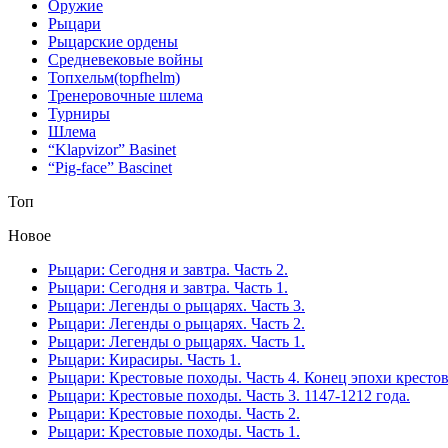
Оружие
Рыцари
Рыцарские ордены
Средневековые войны
Топхельм(topfhelm)
Тренеровочные шлема
Турниры
Шлема
“Klapvizor” Basinet
“Pig-face” Bascinet
Топ
Новое
Рыцари: Сегодня и завтра. Часть 2.
Рыцари: Сегодня и завтра. Часть 1.
Рыцари: Легенды о рыцарях. Часть 3.
Рыцари: Легенды о рыцарях. Часть 2.
Рыцари: Легенды о рыцарях. Часть 1.
Рыцари: Кирасиры. Часть 1.
Рыцари: Крестовые походы. Часть 4. Конец эпохи кресто
Рыцари: Крестовые походы. Часть 3. 1147-1212 года.
Рыцари: Крестовые походы. Часть 2.
Рыцари: Крестовые походы. Часть 1.