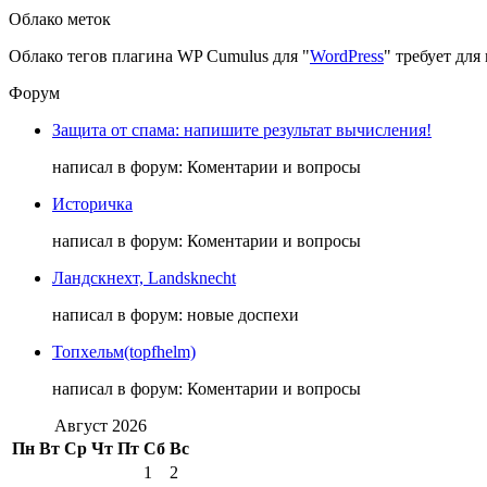
Облако меток
Облако тегов плагина WP Cumulus для "
WordPress
" требует дл
Форум
Защита от спама: напишите результат вычисления!
написал в форум: Коментарии и вопросы
Историчка
написал в форум: Коментарии и вопросы
Ландскнехт, Landsknecht
написал в форум: новые доспехи
Топхельм(topfhelm)
написал в форум: Коментарии и вопросы
Август 2026
Пн
Вт
Ср
Чт
Пт
Сб
Вс
1
2