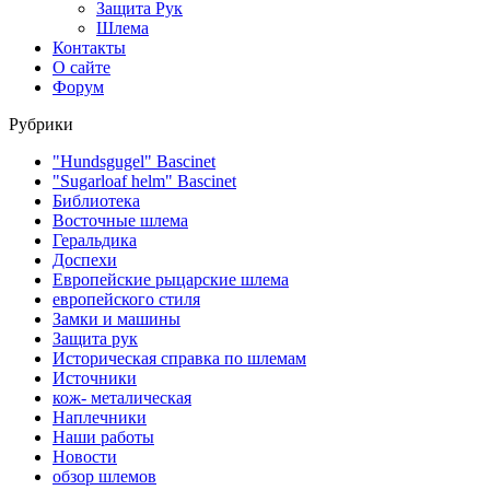
Защита Рук
Шлема
Контакты
О сайте
Форум
Рубрики
"Hundsgugel" Bascinet
"Sugarloaf helm" Bascinet
Библиотека
Восточные шлема
Геральдика
Доспехи
Европейские рыцарские шлема
европейского стиля
Замки и машины
Защита рук
Историческая справка по шлемам
Источники
кож- металическая
Наплечники
Наши работы
Новости
обзор шлемов