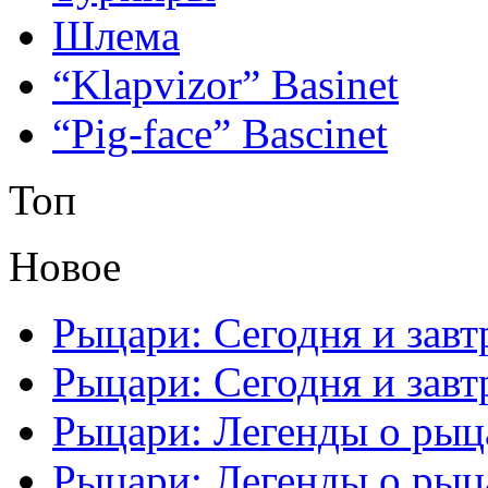
Шлема
“Klapvizor” Basinet
“Pig-face” Bascinet
Топ
Новое
Рыцари: Сегодня и завтр
Рыцари: Сегодня и завтр
Рыцари: Легенды о рыца
Рыцари: Легенды о рыца