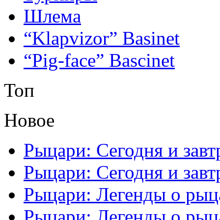
Шлема
“Klapvizor” Basinet
“Pig-face” Bascinet
Топ
Новое
Рыцари: Сегодня и завтр
Рыцари: Сегодня и завтр
Рыцари: Легенды о рыца
Рыцари: Легенды о рыца