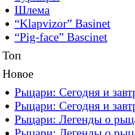
Шлема
“Klapvizor” Basinet
“Pig-face” Bascinet
Топ
Новое
Рыцари: Сегодня и завтр
Рыцари: Сегодня и завтр
Рыцари: Легенды о рыца
Рыцари: Легенды о рыца