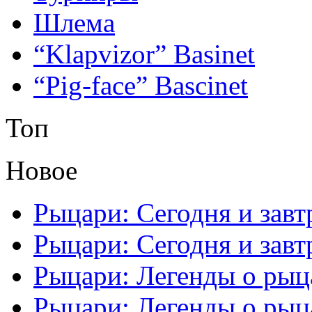
Шлема
“Klapvizor” Basinet
“Pig-face” Bascinet
Топ
Новое
Рыцари: Сегодня и завтр
Рыцари: Сегодня и завтр
Рыцари: Легенды о рыца
Рыцари: Легенды о рыца