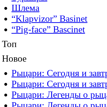
Шлема
“Klapvizor” Basinet
“Pig-face” Bascinet
Топ
Новое
Рыцари: Сегодня и завтр
Рыцари: Сегодня и завтр
Рыцари: Легенды о рыца
Рыцари: Легенды о рыца