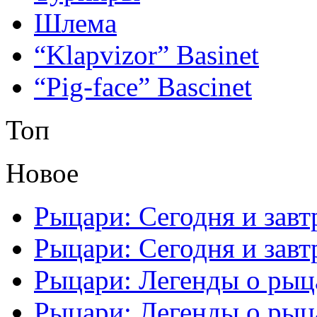
Шлема
“Klapvizor” Basinet
“Pig-face” Bascinet
Топ
Новое
Рыцари: Сегодня и завтр
Рыцари: Сегодня и завтр
Рыцари: Легенды о рыца
Рыцари: Легенды о рыца