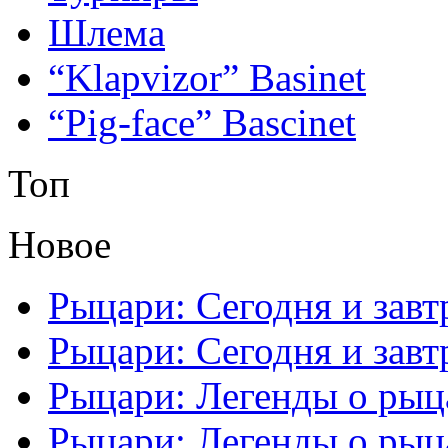
Шлема
“Klapvizor” Basinet
“Pig-face” Bascinet
Топ
Новое
Рыцари: Сегодня и завтр
Рыцари: Сегодня и завтр
Рыцари: Легенды о рыца
Рыцари: Легенды о рыца