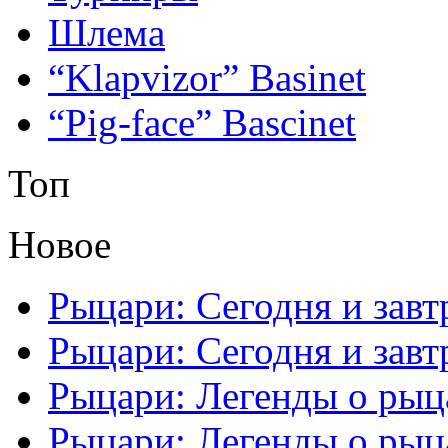
Шлема
“Klapvizor” Basinet
“Pig-face” Bascinet
Топ
Новое
Рыцари: Сегодня и завтр
Рыцари: Сегодня и завтр
Рыцари: Легенды о рыца
Рыцари: Легенды о рыца