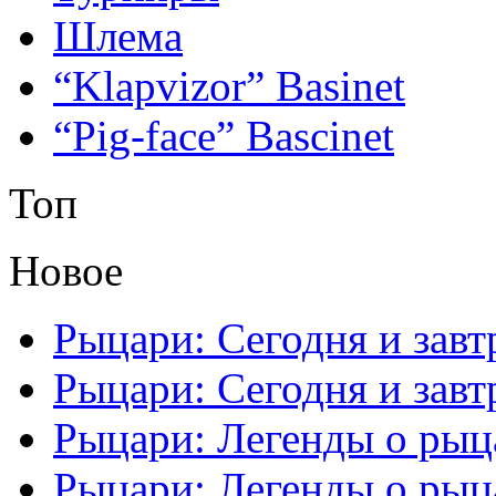
Шлема
“Klapvizor” Basinet
“Pig-face” Bascinet
Топ
Новое
Рыцари: Сегодня и завтр
Рыцари: Сегодня и завтр
Рыцари: Легенды о рыца
Рыцари: Легенды о рыца