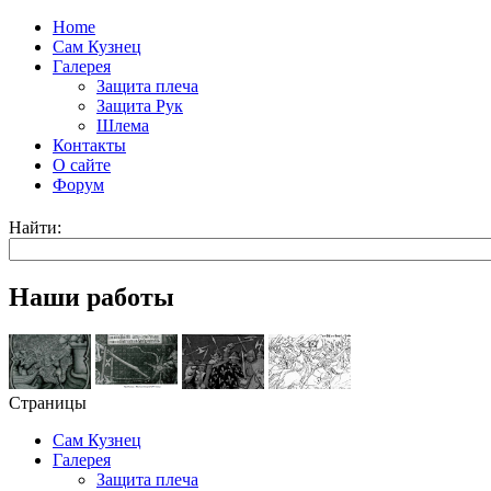
Home
Сам Кузнец
Галерея
Защита плеча
Защита Рук
Шлема
Контакты
О сайте
Форум
Найти:
Наши работы
Страницы
Сам Кузнец
Галерея
Защита плеча