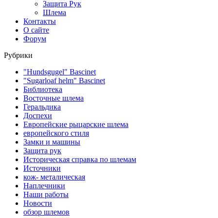
Защита Рук
Шлема
Контакты
О сайте
Форум
Рубрики
"Hundsgugel" Bascinet
"Sugarloaf helm" Bascinet
Библиотека
Восточные шлема
Геральдика
Доспехи
Европейские рыцарские шлема
европейского стиля
Замки и машины
Защита рук
Историческая справка по шлемам
Источники
кож- металическая
Наплечники
Наши работы
Новости
обзор шлемов