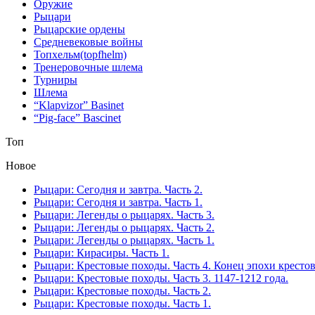
Оружие
Рыцари
Рыцарские ордены
Средневековые войны
Топхельм(topfhelm)
Тренеровочные шлема
Турниры
Шлема
“Klapvizor” Basinet
“Pig-face” Bascinet
Топ
Новое
Рыцари: Сегодня и завтра. Часть 2.
Рыцари: Сегодня и завтра. Часть 1.
Рыцари: Легенды о рыцарях. Часть 3.
Рыцари: Легенды о рыцарях. Часть 2.
Рыцари: Легенды о рыцарях. Часть 1.
Рыцари: Кирасиры. Часть 1.
Рыцари: Крестовые походы. Часть 4. Конец эпохи кресто
Рыцари: Крестовые походы. Часть 3. 1147-1212 года.
Рыцари: Крестовые походы. Часть 2.
Рыцари: Крестовые походы. Часть 1.