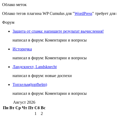
Облако меток
Облако тегов плагина WP Cumulus для "
WordPress
" требует дл
Форум
Защита от спама: напишите результат вычисления!
написал в форум: Коментарии и вопросы
Историчка
написал в форум: Коментарии и вопросы
Ландскнехт, Landsknecht
написал в форум: новые доспехи
Топхельм(topfhelm)
написал в форум: Коментарии и вопросы
Август 2026
Пн
Вт
Ср
Чт
Пт
Сб
Вс
1
2